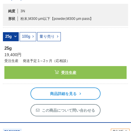
純度
3N
フリーワードで検索
形状
粉末,M300 μm以下
【powder,M300 μm pass】
カタログコードで検索
化学式で検索
25g
100g
量り売り
和名・英名で検索
25g
CAS番号で検索
19,400円
受注生産
発送予定:1～2ヶ月（応相談）
受注生産
カテゴリで検索する
商品詳細を見る
商品分類
化合物
この商品について問い合わせる
形状詳細