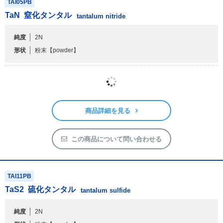
TAI05PB
TaN
窒化タンタル
tantalum nitride
純度
2N
形状
粉末
【powder】
商品詳細を見る
この商品について問い合わせる
TAI11PB
TaS
2
硫化タンタル
tantalum sulfide
純度
2N