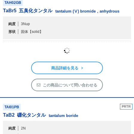
TAH02GB
TaBr
5
五臭化タンタル
tantalum (Ⅴ) bromide，anhydrous
純度
3Nup
形状
固体
【solid】
商品詳細を見る
この商品について問い合わせる
PRTR
TAI01PB
TaB
2
硼化タンタル
tantalum boride
純度
2N