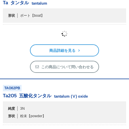
Ta
タンタル
tantalum
形状
ボート
【boat】
商品詳細を見る
この商品について問い合わせる
TAO02PB
Ta
2
O
5
五酸化タンタル
tantalum (Ⅴ) oxide
純度
3N
形状
粉末
【powder】