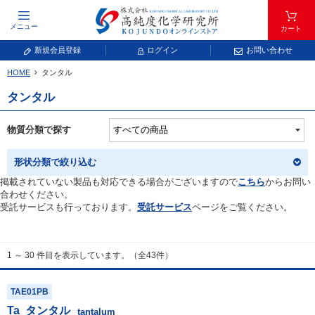
メニュー
カート
新規会員登録
ログイン
お問い合わせ
HOME
タンタル
元素記号で検索する
タンタル
元素周期表をタップすると、拡大表示されます。拡大した表から元素記号をタップ
し、一覧へ移動してください。
物質分類で探す
青色が取り扱い対象元素です。
形状分類で絞り込む
掲載されていない製品も対応できる場合がございますので
こちら
からお問い
合わせください。
受託サービスも行っております。
受託サービス
ページをご覧ください。
1 ～ 30 件目を表示しています。（全43件）
常温常圧で気体であり、弊社では取り扱いしておりません。
放射性元素または人工元素であり、弊社では取り扱いしておりません。
TAE01PB
Ta
タンタル
キーワードで検索する
tantalum