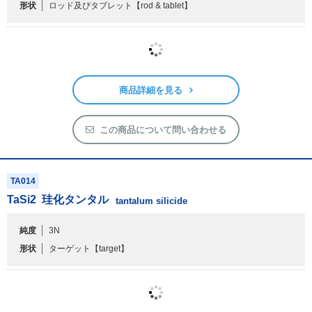
形状
ロッド及びタブレット
【rod & tablet】
商品詳細を見る
この商品について問い合わせる
TA014
TaSi
2
珪化タンタル
tantalum silicide
純度
3N
形状
ターゲット
【target】