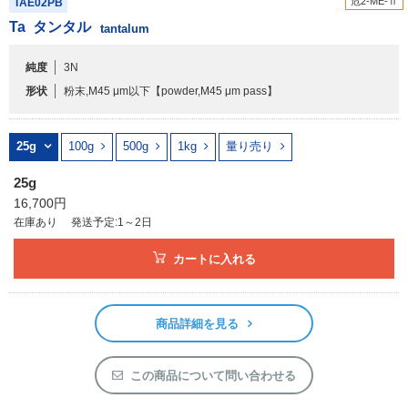
危2-ME-Ⅱ
TAE02PB
アウトレット
Ta
タンタル
tantalum
化学教材・オリジナルグッズ
純度
3N
形状
粉末,M45 μm以下
【powder,M45 μm pass】
25g
100g
500g
1kg
量り売り
25g
16,700円
在庫あり
発送予定:1～2日
カートに入れる
商品詳細を見る
この商品について問い合わせる