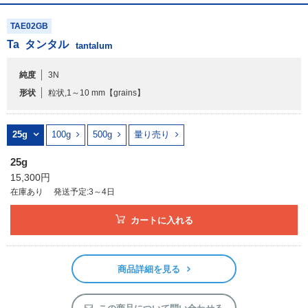
TAE02GB
Ta
タンタル
tantalum
純度
3N
形状
粒状,1～10 mm
【grains】
25g
100g
500g
量り売り
25g
15,300円
在庫あり
発送予定:3～4日
カートに入れる
商品詳細を見る