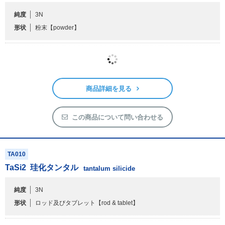
純度
3N
形状
粉末
【powder】
商品詳細を見る
この商品について問い合わせる
TA010
TaSi
2
珪化タンタル
tantalum silicide
純度
3N
形状
ロッド及びタブレット
【rod & tablet】