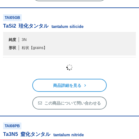
TAI05GB
TaSi
2
珪化タンタル
tantalum silicide
純度
3N
形状
粒状
【grains】
商品詳細を見る
この商品について問い合わせる
TAI08PB
Ta
3
N
5
窒化タンタル
tantalum nitride