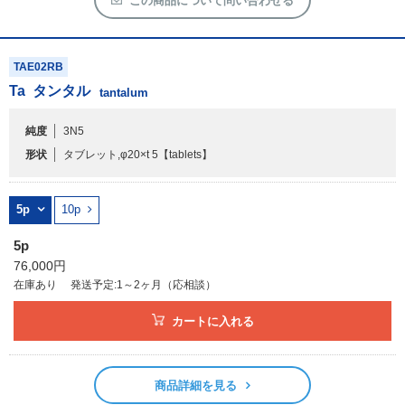
この商品について問い合わせる
TAE02RB
Ta
タンタル
tantalum
純度
3N5
形状
タブレット,φ20×t 5
【tablets】
5p
10p
5p
76,000円
在庫あり
発送予定:1～2ヶ月（応相談）
カートに入れる
商品詳細を見る