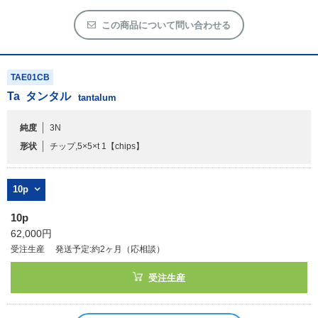
この商品について問い合わせる
TAE01CB
Ta
タンタル
tantalum
純度
3N
形状
チップ,5×5×t 1
【chips】
10p
10p
62,000円
受注生産
発送予定:約2ヶ月（応相談）
受注生産