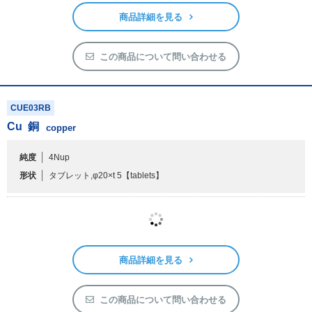
純度
4N
形状
タブレット,φ10×t 5
【tablets】
商品詳細を見る
この商品について問い合わせる
CUE03RB
Cu
銅
copper
純度
4Nup
形状
タブレット,φ20×t 5
【tablets】