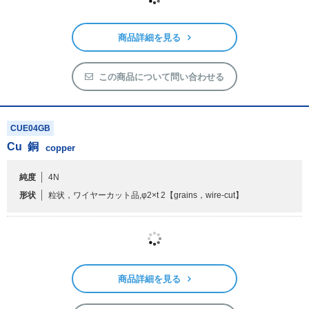
純度
3N
形状
粉末，球状,約5 μm
【powder，spherical,ca. 5 μm】
商品詳細を見る
この商品について問い合わせる
CUE04GB
Cu
銅
copper
純度
4N
形状
粒状，ワイヤーカット品,φ2×t 2
【grains，wire-cut】