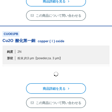
形状
ロッド，タブレット及びターゲット他
【rod，tablet，target & others】
商品詳細を見る
この商品について問い合わせる
CUO01PB
Cu
2
O
酸化第一銅
copper (Ⅰ) oxide
純度
2N
形状
粉末,約3 μm
【powder,ca. 3 μm】