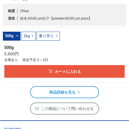
純度
2Nup
フリーワードで検索
形状
粉末,M180 μm以下
【powder,M180 μm pass】
カタログコードで検索
化学式で検索
500g
1kg
量り売り
和名・英名で検索
500g
CAS番号で検索
5,600円
在庫あり
発送予定:2～3日
カートに入れる
カテゴリで検索する
商品詳細を見る
商品分類
化合物
この商品について問い合わせる
形状詳細