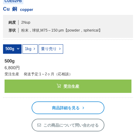
CUE02PB
アウトレット
Cu
銅
copper
化学教材・オリジナルグッズ
純度
2Nup
形状
粉末，球状,M75～150 μm
【powder，spherical】
500g
1kg
量り売り
500g
6,800円
受注生産
発送予定:1～2ヶ月（応相談）
受注生産
商品詳細を見る
この商品について問い合わせる