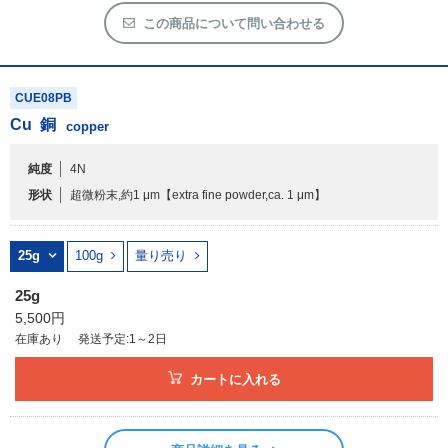
カートに入れる
商品詳細を見る
この商品について問い合わせる
CUE08PB
Cu
銅
copper
純度
4N
形状
超微粉末,約1 μm
【extra fine powder,ca. 1 μm】
25g
100g
量り売り
25g