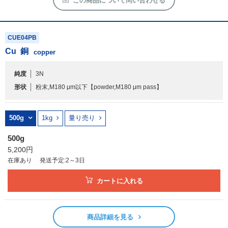
この商品について問い合わせる
CUE04PB
Cu
銅
copper
純度
3N
形状
粉末,M180 μm以下
【powder,M180 μm pass】
500g
1kg
量り売り
500g
5,200円
在庫あり
発送予定:2～3日
カートに入れる
商品詳細を見る