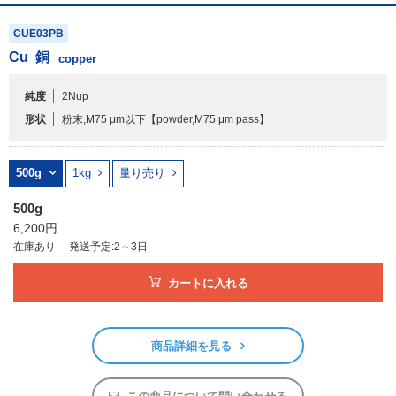
CUE03PB
Cu
銅
copper
純度
2Nup
形状
粉末,M75 μm以下
【powder,M75 μm pass】
500g
1kg
量り売り
500g
6,200円
在庫あり
発送予定:2～3日
カートに入れる
商品詳細を見る