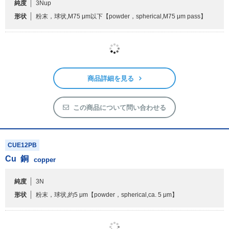
CUE11PB
Cu
銅
copper
純度
3Nup
形状
粉末，球状,M75 μm以下
【powder，spherical,M75 μm pass】
商品詳細を見る
この商品について問い合わせる
CUE12PB
Cu
銅
copper