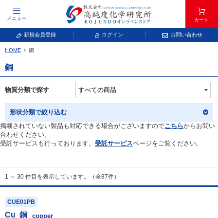
メニュー
カート
新規会員登録
ログイン
お問い合わせ
HOME
銅
元素記号で検索する
銅
元素周期表をタップすると、拡大表示されます。拡大した表から元素記号をタップ
し、一覧へ移動してください。
物質分類で探す
青色が取り扱い対象元素です。
形状分類で絞り込む
掲載されていない製品も対応できる場合がございますので
こちら
からお問い
合わせください。
受託サービスも行っております。
受託サービス
ページをご覧ください。
1 ～ 30 件目を表示しています。（全87件）
常温常圧で気体であり、弊社では取り扱いしておりません。
放射性元素または人工元素であり、弊社では取り扱いしておりません。
CUE01PB
Cu
銅
キーワードで検索する
copper