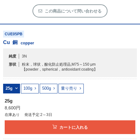
この商品について問い合わせる
CUE05PB
Cu
銅
copper
純度
3N
形状
粉末，球状，酸化防止処理品,M75～150 μm
【powder，spherical，antioxidant coating】
25g
100g
500g
量り売り
25g
8,600円
在庫あり
発送予定:2～3日
カートに入れる