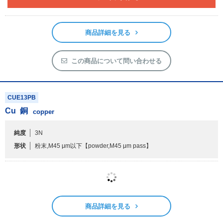
商品詳細を見る
この商品について問い合わせる
CUE13PB
Cu
銅
copper
純度
3N
形状
粉末,M45 μm以下
【powder,M45 μm pass】
500g
1kg
量り売り
500g
6,300円
在庫あり
発送予定:1～2日