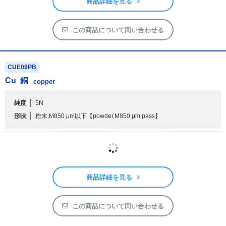
5,500円
在庫あり
発送予定:1～2日
カートに入れる
商品詳細を見る
この商品について問い合わせる
CUE09PB
Cu
銅
copper
純度
5N
形状
粉末,M850 μm以下
【powder,M850 μm pass】