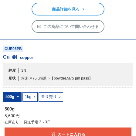
商品詳細を見る
この商品について問い合わせる
CUE06PB
Cu
銅
copper
純度
3N
形状
粉末,M75 μm以下
【powder,M75 μm pass】
500g
1kg
量り売り
500g
5,600円
在庫あり
発送予定:2～3日
カートに入れる