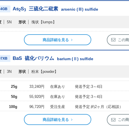
As
S
三硫化二砒素
14GB
arsenic (Ⅲ) sulfide
2
3
度
5N
形状
塊状
【lumps】
商品詳細を見る
この商
BaS
硫化バリウム
07XB
barium (Ⅱ) sulfide
度
3N
形状
粉末
【powder】
25g
33,240円
在庫あり
発送予定:3～4日
50g
55,920円
在庫あり
発送予定:3～4日
100g
96,720円
受注生産
発送予定:約2ヶ月（応相談）
商品詳細を見る
この商