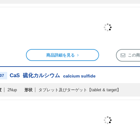
商品詳細を見る
この商
CaS
硫化カルシウム
07
calcium sulfide
度
2Nup
形状
タブレット及びターゲット
【tablet & target】