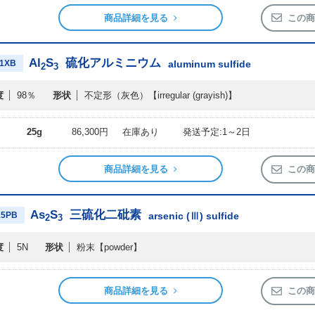
商品詳細を見る
この商
Al
S
硫化アルミニウム
11XB
aluminum sulfide
2
3
度
98％
形状
不定形（灰色）
【irregular (grayish)】
25g
86,300円
在庫あり
発送予定:1～2日
商品詳細を見る
この商
As
S
三硫化二砒素
15PB
arsenic (Ⅲ) sulfide
2
3
度
5N
形状
粉末
【powder】
商品詳細を見る
この商