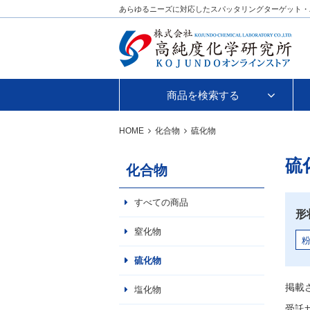
あらゆるニーズに対応したスパッタリングターゲット・
商品を検索する
HOME
化合物
硫化物
硫
化合物
すべての商品
形
窒化物
硫化物
掲載
塩化物
受託