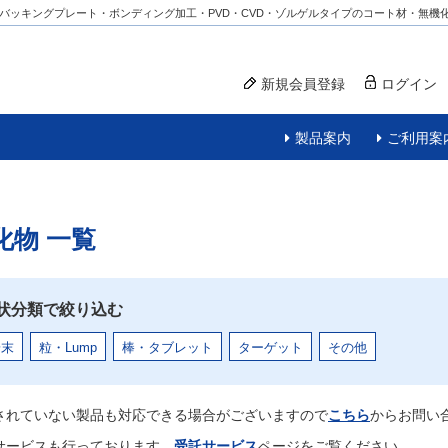
バッキングプレート・ボンディング加工・PVD・CVD・ゾルゲルタイプのコート材・無機
新規会員登録
ログイン
製品案内
ご利用案
化物
一覧
状分類で絞り込む
粉末
粒・Lump
棒・タブレット
ターゲット
その他
されていない製品も対応できる場合がございますので
こちら
からお問い
サービスも行っております。
受託サービス
ページをご覧ください。