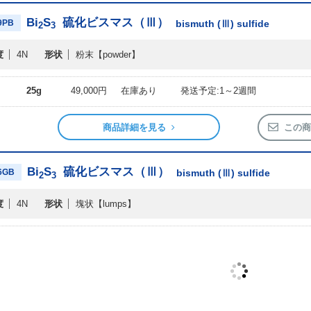
Bi
S
硫化ビスマス（Ⅲ）
19PB
bismuth (Ⅲ) sulfide
2
3
度
4N
形状
粉末
【powder】
25g
49,000円
在庫あり
発送予定:1～2週間
商品詳細を見る
この商
Bi
S
硫化ビスマス（Ⅲ）
06GB
bismuth (Ⅲ) sulfide
2
3
度
4N
形状
塊状
【lumps】