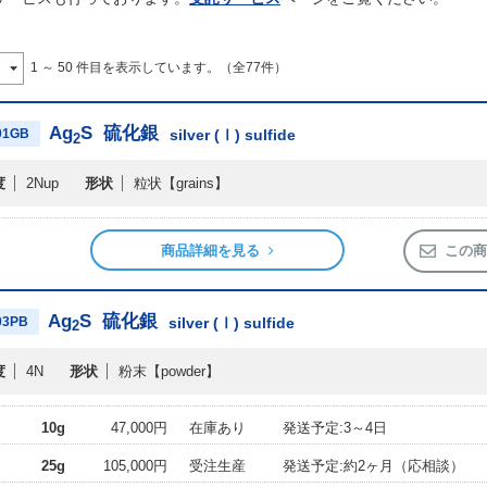
1 ～ 50 件目を表示しています。（全77件）
Ag
S
硫化銀
01GB
silver (Ⅰ) sulfide
2
度
2Nup
形状
粒状
【grains】
商品詳細を見る
この商
Ag
S
硫化銀
03PB
silver (Ⅰ) sulfide
2
度
4N
形状
粉末
【powder】
10g
47,000円
在庫あり
発送予定:3～4日
25g
105,000円
受注生産
発送予定:約2ヶ月（応相談）