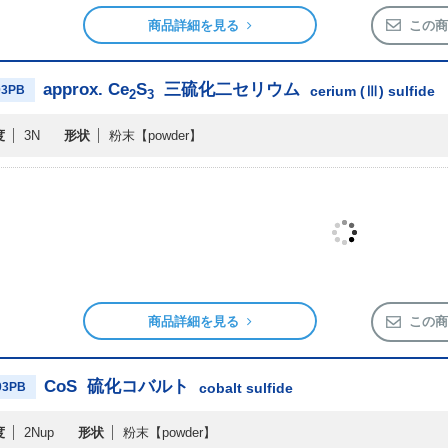
商品詳細を見る
この商
approx. Ce
S
三硫化二セリウム
03PB
cerium (Ⅲ) sulfide
2
3
度
3N
形状
粉末
【powder】
商品詳細を見る
この商
CoS
硫化コバルト
03PB
cobalt sulfide
度
2Nup
形状
粉末
【powder】