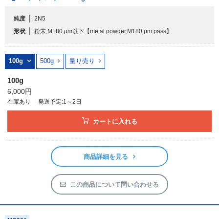
純度
2N5
フリーワードで検索
形状
粉末,M180 μm以下
【metal powder,M180 μm pass】
カタログコードで検索
化学式で検索
100g
500g
量り売り
和名・英名で検索
100g
CAS番号で検索
6,000円
在庫あり
発送予定:1～2日
カートに入れる
カテゴリで検索する
商品詳細を見る
商品分類
化合物
この商品について問い合わせる
形状詳細