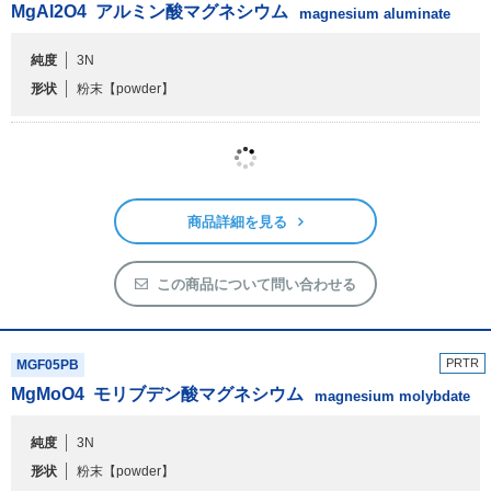
形状
粉末
【powder】
商品詳細を見る
この商品について問い合わせる
PRTR
MGF05PB
MgMoO
4
モリブデン酸マグネシウム
magnesium molybdate
純度
3N
形状
粉末
【powder】
25g
100g
500g