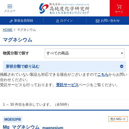
メニュー
カート
新規会員登録
ログイン
お問い合わせ
HOME
マグネシウム
元素記号で検索する
マグネシウム
元素周期表をタップすると、拡大表示されます。拡大した表から元素記号をタップ
し、一覧へ移動してください。
物質分類で探す
青色が取り扱い対象元素です。
形状分類で絞り込む
掲載されていない製品も対応できる場合がございますので
こちら
からお問い
合わせください。
受託サービスも行っております。
受託サービス
ページをご覧ください。
1 ～ 30 件目を表示しています。（全58件）
常温常圧で気体であり、弊社では取り扱いしておりません。
放射性元素または人工元素であり、弊社では取り扱いしておりません。
危2-MG-Ⅱ
MGE02PB
Mg
マグネシウム
キーワードで検索する
magnesium