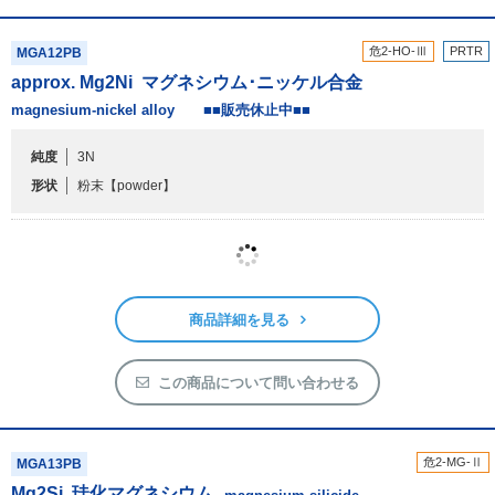
approx. Mg
2
Ni
マグネシウム･ニッケル合金
magnesium-nickel alloy ■■販売休止中■■
純度
3N
形状
粉末
【powder】
商品詳細を見る
この商品について問い合わせる
危2-MG-Ⅱ
MGA13PB
Mg
2
Si
珪化マグネシウム
magnesium silicide
純度
2N