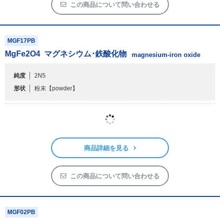
MGF17PB
MgFe
2
O
4
マグネシウム･鉄酸化物
magnesium-iron oxide
純度
2N5
形状
粉末
【powder】
商品詳細を見る
この商品について問い合わせる
MGF02PB
MgAl
2
O
4
アルミン酸マグネシウム
magnesium aluminate
純度
3N