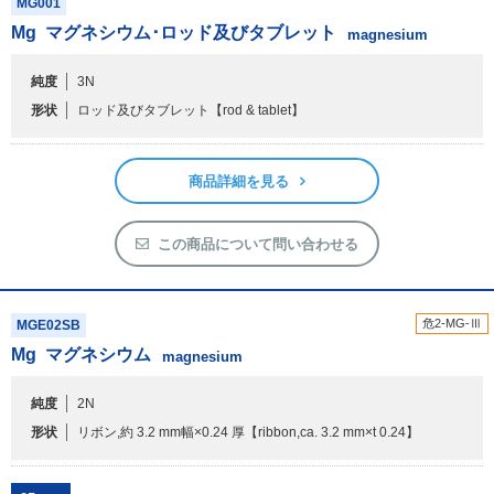
MG001
アウトレット
Mg
マグネシウム･ロッド及びタブレット
magnesium
化学教材・オリジナルグッズ
純度
3N
形状
ロッド及びタブレット
【rod & tablet】
商品詳細を見る
この商品について問い合わせる
危2-MG-Ⅲ
MGE02SB
Mg
マグネシウム
magnesium
純度
2N
形状
リボン,約 3.2 mm幅×0.24 厚
【ribbon,ca. 3.2 mm×t 0.24】