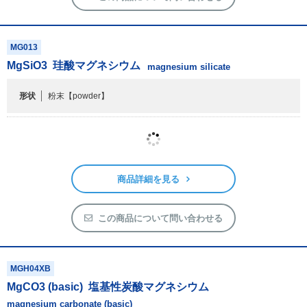
MG013
MgSiO
3
珪酸マグネシウム
magnesium silicate
形状
粉末
【powder】
商品詳細を見る
この商品について問い合わせる
MGH04XB
MgCO
3
(basic)
塩基性炭酸マグネシウム
magnesium carbonate (basic)
純度
3Nup