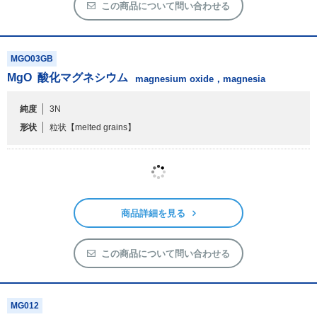
MGO03GB
MgO
酸化マグネシウム
magnesium oxide，magnesia
純度
3N
形状
粒状
【melted grains】
商品詳細を見る
この商品について問い合わせる
MG012
MgO
酸化マグネシウム (高密度品)
magnesium oxide
純度
4N