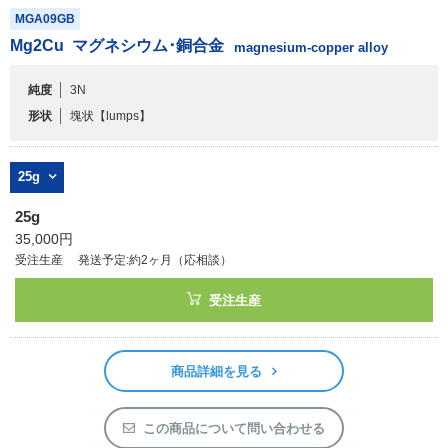
MGA09GB
Mg
2
Cu
マグネシウム･銅合金
magnesium-copper alloy
純度
3N
形状
塊状
【lumps】
25g
25g
35,000円
受注生産
発送予定:約2ヶ月（応相談）
受注生産
商品詳細を見る
この商品について問い合わせる