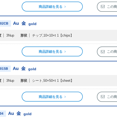
商品詳細を見る
この商
Au
金
02CB
gold
度
3Nup
形状
チップ,10×10×t 1
【chips】
商品詳細を見る
この商
Au
金
01SB
gold
度
3Nup
形状
シート,50×50×t 1
【sheet】
商品詳細を見る
この商
Au
金
04
gold