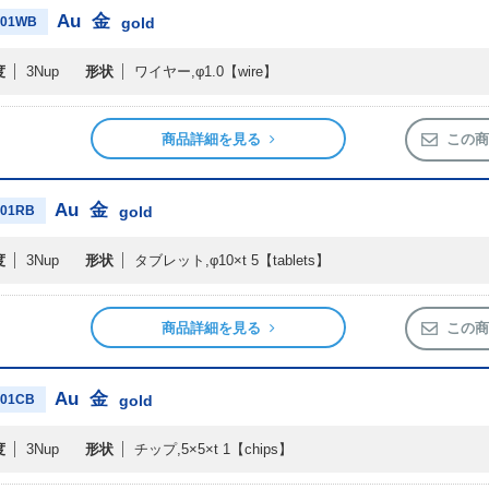
Au
金
01WB
gold
度
3Nup
形状
ワイヤー,φ1.0
【wire】
商品詳細を見る
この商
Au
金
01RB
gold
度
3Nup
形状
タブレット,φ10×t 5
【tablets】
商品詳細を見る
この商
Au
金
01CB
gold
度
3Nup
形状
チップ,5×5×t 1
【chips】