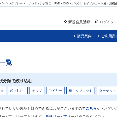
バッキングプレート・ボンディング加工・PVD・CVD・ゾルゲルタイプのコート材・無機
新規会員登録
ログイン
製品案内
ご利用案
一覧
状分類で絞り込む
粉末
粒・Lump
チップ
ワイヤー
棒・タブレット
ターゲット
されていない製品も対応できる場合がございますので
こちら
からお問い
サービスも行っております。
受託サービス
ページをご覧ください。