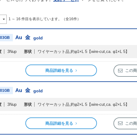
1 ～ 16 件目を表示しています。（全16件）
Au
金
03GB
gold
度
3Nup
形状
ワイヤーカット品,約φ1×L 5
【wire-cut,ca. φ1×L 5】
商品詳細を見る
この商
Au
金
01GB
gold
度
3Nup
形状
ワイヤーカット品,約φ2×L 5
【wire-cut,ca. φ2×L 5】
商品詳細を見る
この商