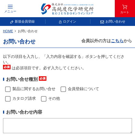
メニュー
カート
新規会員登録
ログイン
お問い合わせ
HOME
お問い合わせ
元素記号で検索する
会員以外の方は
こちら
から
お問い合わせ
元素周期表をタップすると、拡大表示されます。拡大した表から元素記号をタップ
し、一覧へ移動してください。
以下の項目を入力し、「入力内容を確認する」ボタンを押してくださ
青色が取り扱い対象元素です。
い。
は必須項目です。必ず入力してください。
お問い合せ種別
製品に関するお問い合せ
会員登録について
カタログ請求
その他
お問い合わせ内容
常温常圧で気体であり、弊社では取り扱いしておりません。
放射性元素または人工元素であり、弊社では取り扱いしておりません。
キーワードで検索する