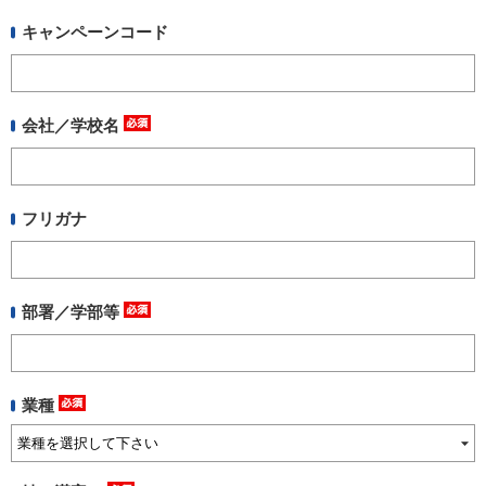
キャンペーンコード
フリーワードで検索
カタログコードで検索
会社／学校名
化学式で検索
和名・英名で検索
CAS番号で検索
フリガナ
部署／学部等
カテゴリで検索する
商品分類
業種
化合物
形状詳細