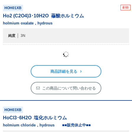
劇物
HOH01XB
Ho
2
(C
2
O
4
)
3
･10H
2
O
蓚酸ホルミウム
holmium oxalate，hydrous
純度
3N
商品詳細を見る
この商品について問い合わせる
HOH03XB
HoCl
3
･6H
2
O
塩化ホルミウム
holmium chloride，hydrous ■■販売休止中■■