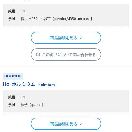
純度
3N
フリーワードで検索
形状
粉末,M850 μm以下
【powder,M850 μm pass】
カタログコードで検索
化学式で検索
商品詳細を見る
和名・英名で検索
CAS番号で検索
この商品について問い合わせる
HOE01GB
Ho
ホルミウム
holmium
カテゴリで検索する
純度
3N
商品分類
形状
粒状
【grains】
化合物
形状詳細
商品詳細を見る