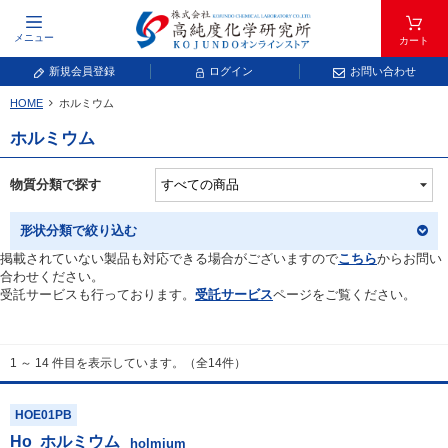
メニュー
カート
新規会員登録
ログイン
お問い合わせ
HOME
ホルミウム
元素記号で検索する
ホルミウム
元素周期表をタップすると、拡大表示されます。拡大した表から元素記号をタップ
し、一覧へ移動してください。
物質分類で探す
青色が取り扱い対象元素です。
形状分類で絞り込む
掲載されていない製品も対応できる場合がございますので
こちら
からお問い
合わせください。
受託サービスも行っております。
受託サービス
ページをご覧ください。
1 ～ 14 件目を表示しています。（全14件）
常温常圧で気体であり、弊社では取り扱いしておりません。
放射性元素または人工元素であり、弊社では取り扱いしておりません。
HOE01PB
Ho
ホルミウム
キーワードで検索する
holmium