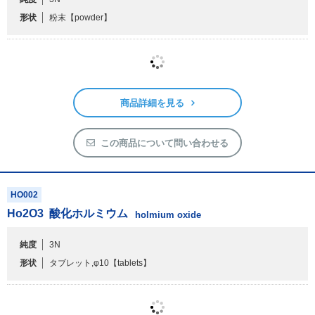
形状
粉末
【powder】
商品詳細を見る
この商品について問い合わせる
HO002
Ho
2
O
3
酸化ホルミウム
holmium oxide
純度
3N
形状
タブレット,φ10
【tablets】