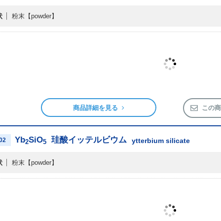
状
粉末
【powder】
商品詳細を見る
この商
Yb
SiO
珪酸イッテルビウム
02
ytterbium silicate
2
5
状
粉末
【powder】