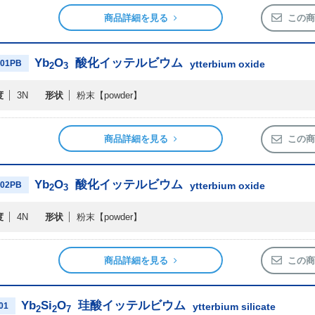
商品詳細を見る
この商
Yb
O
酸化イッテルビウム
01PB
ytterbium oxide
2
3
度
3N
形状
粉末
【powder】
商品詳細を見る
この商
Yb
O
酸化イッテルビウム
02PB
ytterbium oxide
2
3
度
4N
形状
粉末
【powder】
商品詳細を見る
この商
Yb
Si
O
珪酸イッテルビウム
01
ytterbium silicate
2
2
7