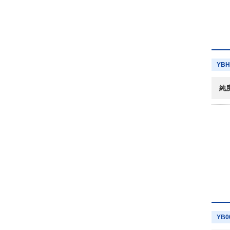
YBH
純
YB0