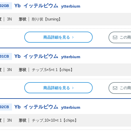
Yb
イッテルビウム
02GB
ytterbium
度
3N
形状
削り状
【turning】
商品詳細を見る
この商
Yb
イッテルビウム
01CB
ytterbium
度
3N
形状
チップ,5×5×t 1
【chips】
商品詳細を見る
この商
Yb
イッテルビウム
02CB
ytterbium
度
3N
形状
チップ,10×10×t 1
【chips】