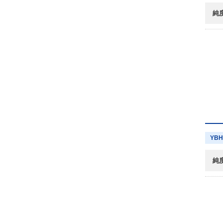
純
YBH
純