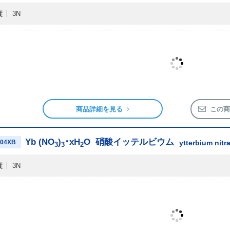
度
3N
商品詳細を見る
この商
Yb (NO
)
･xH
O
硝酸イッテルビウム
04XB
ytterbium nit
3
3
2
度
3N