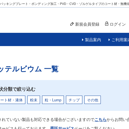
バッキングプレート・ボンディング加工・PVD・CVD・ゾルゲルタイプのコート材・無機
新規会員登録
ログイン
製品案内
ご利用案
ッテルビウム
一覧
状分類で絞り込む
コート材・液体
粉末
粒・Lump
チップ
その他
されていない製品も対応できる場合がございますので
こちら
からお問い
サービスも行っております。
受託サービス
ページをご覧ください。