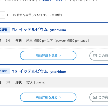
1 ～ 19 件目を表示しています。（全19件）
Yb
イッテルビウム
01PB
ytterbium
度
3N
形状
粉末,M850 μm以下
【powder,M850 μm pass】
商品詳細を見る
この商
Yb
イッテルビウム
01GB
ytterbium
度
3N
形状
粒状
【grains】
商品詳細を見る
この商