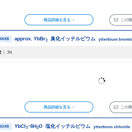
商品詳細を見る
この商
approx. YbBr
臭化イッテルビウム
06XB
ytterbium brom
3
度
3N
商品詳細を見る
この商
YbCl
･6H
O
塩化イッテルビウム
02XB
ytterbium chlorid
3
2