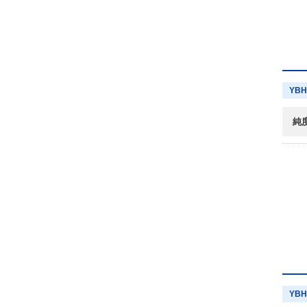
YBH
純
YBH