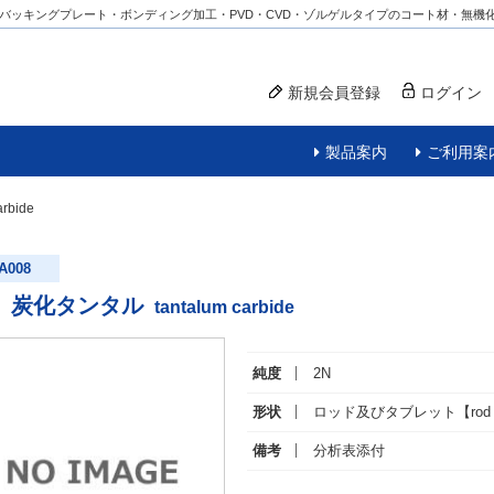
バッキングプレート・ボンディング加工・PVD・CVD・ゾルゲルタイプのコート材・無機
新規会員登録
ログイン
製品案内
ご利用案
arbide
A008
炭化タンタル
tantalum carbide
純度
2N
形状
ロッド及びタブレット
【rod 
備考
分析表添付