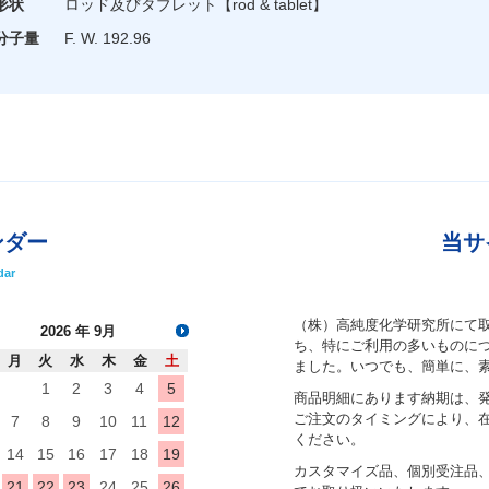
形状
ロッド及びタブレット
【rod & tablet】
分子量
F. W. 192.96
ンダー
当サ
dar
（株）高純度化学研究所にて
2026
年 9月
ち、特にご利用の多いものにつ
月
火
水
木
金
土
ました。いつでも、簡単に、
1
2
3
4
5
商品明細にあります納期は、
ご注文のタイミングにより、
7
8
9
10
11
12
ください。
14
15
16
17
18
19
カスタマイズ品、個別受注品
21
22
23
24
25
26