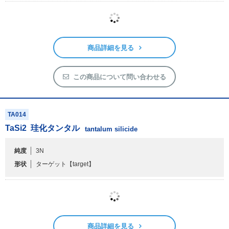
TA008
TaC
炭化タンタル
tantalum carbide
純度
2N
形状
ロッド及びタブレット
【rod & tablet】
商品詳細を見る
この商品について問い合わせる
TA014
TaSi
2
珪化タンタル
tantalum silicide
純度
3N