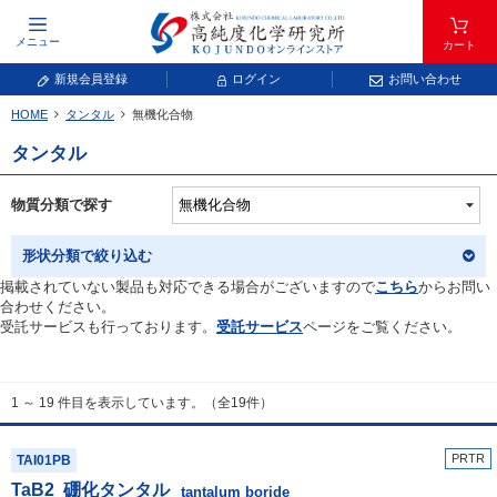
メニュー
カート
新規会員登録
ログイン
お問い合わせ
HOME
タンタル
無機化合物
元素記号で検索する
タンタル
元素周期表をタップすると、拡大表示されます。拡大した表から元素記号をタップ
し、一覧へ移動してください。
物質分類で探す
青色が取り扱い対象元素です。
形状分類で絞り込む
掲載されていない製品も対応できる場合がございますので
こちら
からお問い
合わせください。
受託サービスも行っております。
受託サービス
ページをご覧ください。
1 ～ 19 件目を表示しています。（全19件）
常温常圧で気体であり、弊社では取り扱いしておりません。
放射性元素または人工元素であり、弊社では取り扱いしておりません。
PRTR
TAI01PB
TaB
2
硼化タンタル
キーワードで検索する
tantalum boride