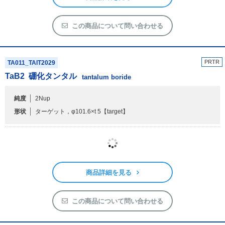
形状
ターゲット
【target】
商品詳細を見る
この商品について問い合わせる
PRTR
TA011_TAIT2029
TaB
2
硼化タンタル
tantalum boride
純度
2Nup
形状
ターゲット，φ101.6×t 5
【target】