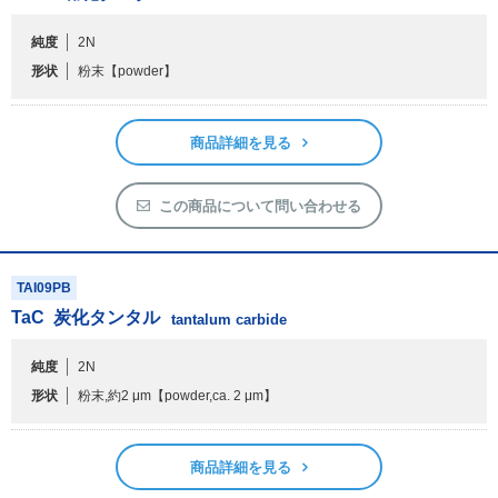
純度
2N
フリーワードで検索
形状
粉末
【powder】
カタログコードで検索
化学式で検索
商品詳細を見る
和名・英名で検索
CAS番号で検索
この商品について問い合わせる
TAI09PB
TaC
炭化タンタル
tantalum carbide
カテゴリで検索する
純度
2N
商品分類
形状
粉末,約2 μm
【powder,ca. 2 μm】
化合物
形状詳細
商品詳細を見る