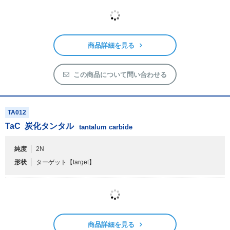
PRTR
TA011_TAIT2028
TaB
2
硼化タンタル
tantalum boride
純度
2Nup
形状
ターゲット，φ152.4×t 5
【target】
商品詳細を見る
この商品について問い合わせる
TA012
TaC
炭化タンタル
tantalum carbide
純度
2N