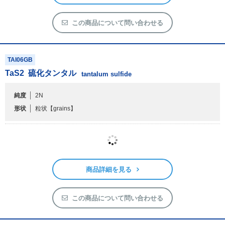
この商品について問い合わせる
TAI06GB
TaS
2
硫化タンタル
tantalum sulfide
純度
2N
形状
粒状
【grains】
10g
25g
10g
65,200円
受注生産
発送予定:約2ヶ月（応相談）
受注生産