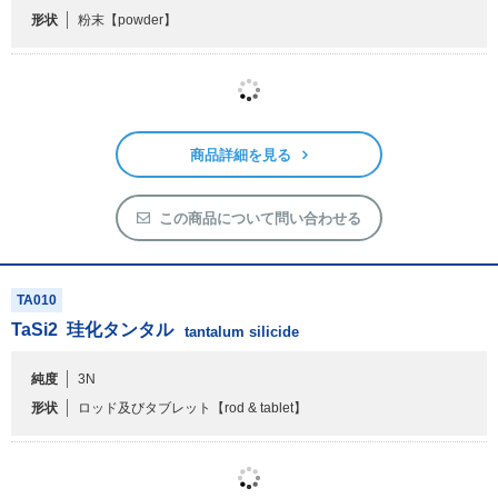
TAI08PB
Ta
3
N
5
窒化タンタル
tantalum nitride
純度
3N
形状
粉末
【powder】
商品詳細を見る
この商品について問い合わせる
TA010
TaSi
2
珪化タンタル
tantalum silicide