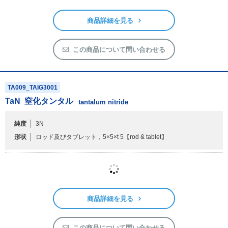
純度
3N
形状
ロッド及びタブレット
【rod & tablet】
商品詳細を見る
この商品について問い合わせる
TA009_TAIG3001
TaN
窒化タンタル
tantalum nitride
純度
3N
形状
ロッド及びタブレット，5×5×t 5
【rod & tablet】