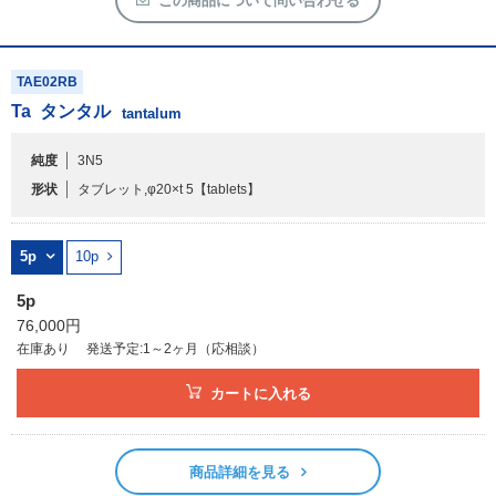
この商品について問い合わせる
TAE02RB
Ta
タンタル
tantalum
純度
3N5
形状
タブレット,φ20×t 5
【tablets】
5p
10p
5p
76,000円
在庫あり
発送予定:1～2ヶ月（応相談）
カートに入れる
商品詳細を見る