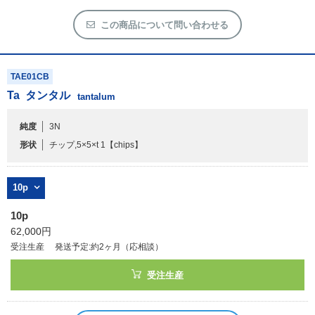
この商品について問い合わせる
TAE01CB
Ta
タンタル
tantalum
純度
3N
形状
チップ,5×5×t 1
【chips】
10p
10p
62,000円
受注生産
発送予定:約2ヶ月（応相談）
受注生産