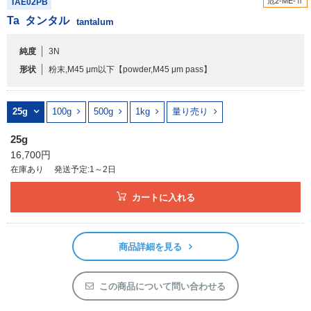
危2-ME-Ⅱ
TAE02PB
アウトレット
Ta
タンタル
tantalum
化学教材・オリジナルグッズ
純度
3N
形状
粉末,M45 μm以下
【powder,M45 μm pass】
25g
100g
500g
1kg
量り売り
25g
16,700円
在庫あり
発送予定:1～2日
カートに入れる
商品詳細を見る
この商品について問い合わせる