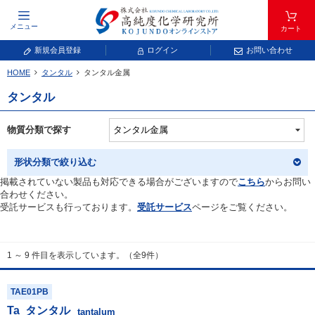
メニュー
カート
新規会員登録
ログイン
お問い合わせ
HOME
タンタル
タンタル金属
元素記号で検索する
タンタル
元素周期表をタップすると、拡大表示されます。拡大した表から元素記号をタップ
し、一覧へ移動してください。
物質分類で探す
青色が取り扱い対象元素です。
形状分類で絞り込む
掲載されていない製品も対応できる場合がございますので
こちら
からお問い
合わせください。
受託サービスも行っております。
受託サービス
ページをご覧ください。
1 ～ 9 件目を表示しています。（全9件）
常温常圧で気体であり、弊社では取り扱いしておりません。
放射性元素または人工元素であり、弊社では取り扱いしておりません。
TAE01PB
Ta
タンタル
キーワードで検索する
tantalum