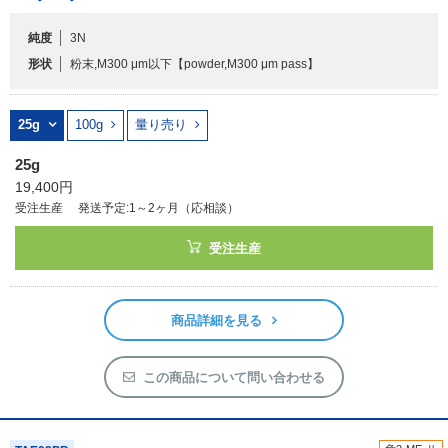
純度
3N
フリーワードで検索
形状
粉末,M300 μm以下
【powder,M300 μm pass】
カタログコードで検索
化学式で検索
25g
100g
量り売り
和名・英名で検索
25g
CAS番号で検索
19,400円
受注生産
発送予定:1～2ヶ月（応相談）
受注生産
カテゴリで検索する
商品詳細を見る
商品分類
化合物
この商品について問い合わせる
形状詳細