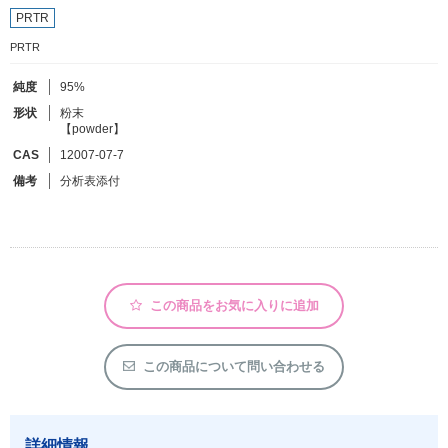
PRTR
PRTR
フリーワードで検索
カタログコードで検索
純度
95%
形状
粉末
化学式で検索
【powder】
和名・英名で検索
CAS
12007-07-7
備考
分析表添付
CAS番号で検索
カテゴリで検索する
この商品をお気に入りに追加
商品分類
この商品について問い合わせる
化合物
形状詳細
詳細情報