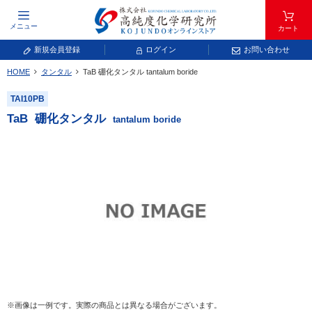
メニュー
カート
新規会員登録
ログイン
お問い合わせ
HOME
タンタル
TaB
硼化タンタル
tantalum boride
元素記号で検索する
TAI10PB
元素周期表をタップすると、拡大表示されます。拡大した表から元素記号をタップ
TaB
硼化タンタル
tantalum boride
し、一覧へ移動してください。
青色が取り扱い対象元素です。
常温常圧で気体であり、弊社では取り扱いしておりません。
放射性元素または人工元素であり、弊社では取り扱いしておりません。
※画像は一例です。実際の商品とは異なる場合がございます。
キーワードで検索する