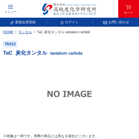
メニュー
カート
新規会員登録
ログイン
お問い合わせ
HOME
タンタル
TaC
炭化タンタル
tantalum carbide
元素記号で検索する
TA012
元素周期表をタップすると、拡大表示されます。拡大した表から元素記号をタップ
TaC
炭化タンタル
tantalum carbide
し、一覧へ移動してください。
青色が取り扱い対象元素です。
常温常圧で気体であり、弊社では取り扱いしておりません。
放射性元素または人工元素であり、弊社では取り扱いしておりません。
※画像は一例です。実際の商品とは異なる場合がございます。
キーワードで検索する