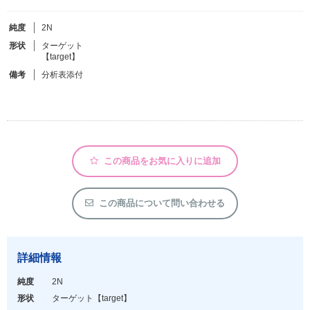
純度
2N
フリーワードで検索
形状
ターゲット
【target】
カタログコードで検索
備考
分析表添付
化学式で検索
和名・英名で検索
CAS番号で検索
この商品をお気に入りに追加
この商品について問い合わせる
カテゴリで検索する
商品分類
詳細情報
化合物
純度
2N
形状詳細
形状
ターゲット
【target】