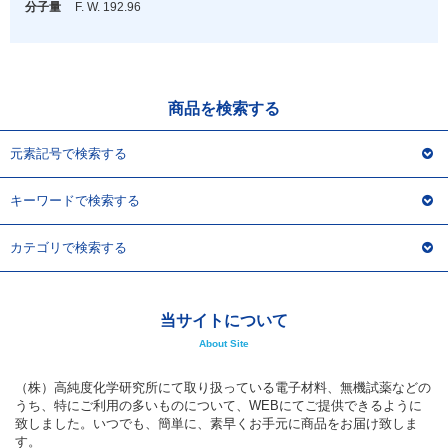
アウトレット
分子量
F. W. 192.96
化学教材・オリジナルグッズ
商品を検索する
元素記号で検索する
キーワードで検索する
カテゴリで検索する
当サイトについて
About Site
（株）高純度化学研究所にて取り扱っている電子材料、無機試薬などの
うち、特にご利用の多いものについて、WEBにてご提供できるように
致しました。いつでも、簡単に、素早くお手元に商品をお届け致しま
す。