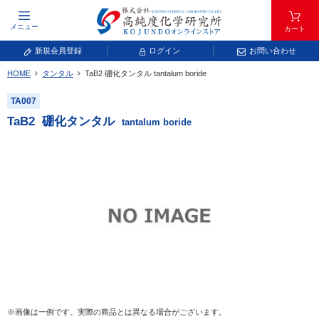
メニュー
カート
新規会員登録
ログイン
お問い合わせ
HOME
タンタル
TaB
2
硼化タンタル
tantalum boride
元素記号で検索する
TA007
元素周期表をタップすると、拡大表示されます。拡大した表から元素記号をタップ
TaB
2
硼化タンタル
tantalum boride
し、一覧へ移動してください。
青色が取り扱い対象元素です。
常温常圧で気体であり、弊社では取り扱いしておりません。
放射性元素または人工元素であり、弊社では取り扱いしておりません。
※画像は一例です。実際の商品とは異なる場合がございます。
キーワードで検索する