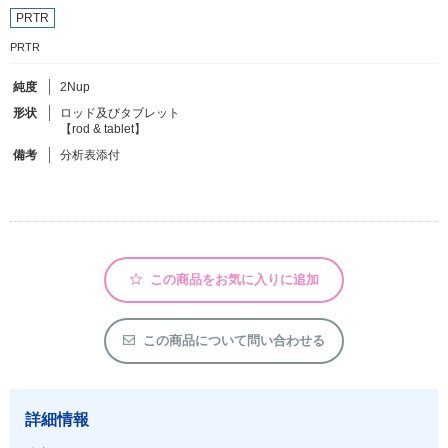
PRTR
PRTR
フリーワードで検索
カタログコードで検索
純度
2Nup
形状
ロッド及びタブレット
化学式で検索
【rod & tablet】
和名・英名で検索
備考
分析表添付
CAS番号で検索
この商品をお気に入りに追加
カテゴリで検索する
商品分類
この商品について問い合わせる
化合物
形状詳細
詳細情報