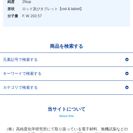
アウトレット
純度
2Nup
形状
ロッド及びタブレット
【rod & tablet】
化学教材・オリジナルグッズ
分子量
F. W. 202.57
商品を検索する
元素記号で検索する
キーワードで検索する
カテゴリで検索する
当サイトについて
About Site
（株）高純度化学研究所にて取り扱っている電子材料、無機試薬などの