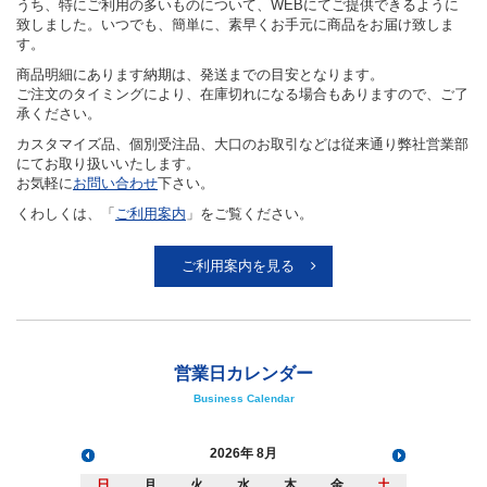
うち、特にご利用の多いものについて、WEBにてご提供できるように
致しました。いつでも、簡単に、素早くお手元に商品をお届け致しま
す。
商品明細にあります納期は、発送までの目安となります。
ご注文のタイミングにより、在庫切れになる場合もありますので、ご了
承ください。
カスタマイズ品、個別受注品、大口のお取引などは従来通り弊社営業部
にてお取り扱いいたします。
お気軽に
お問い合わせ
下さい。
くわしくは、「
ご利用案内
」をご覧ください。
ご利用案内を見る
営業日カレンダー
Business Calendar
2026
8月
日
月
火
水
木
金
土