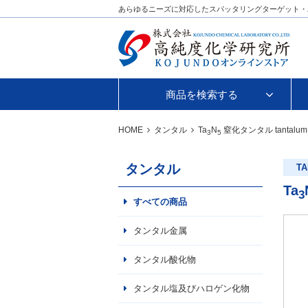
あらゆるニーズに対応したスパッタリングターゲット・
商品を検索する
HOME
タンタル
Ta
N
窒化タンタル
tantalum 
3
5
タンタル
TA
Ta
3
すべての商品
タンタル金属
タンタル酸化物
タンタル塩及びハロゲン化物