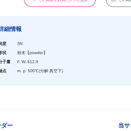
詳細情報
純度
3N
形状
粉末
【powder】
分子量
F. W. 612.9
融点
m. p. 500℃(分解:真空下)
ンダー
当サ