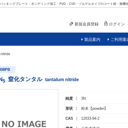
バッキングプレート・ボンディング加工・PVD・CVD・ゾルゲルタイプのコート材・無機
新規会員登録
ログイン
製品案内
ご利用案
nitride
I08PB
N
窒化タンタル
tantalum nitride
5
純度
3N
形状
粉末
【powder】
CAS
12033-94-2