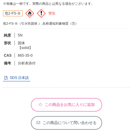
※画像は一例です。実際の商品とは異なる場合がございます。
警告
危2-FS-Ⅲ
フリーワードで検索
危2-FS-Ⅲ（引火性固体 ）,名称通知対象物質（労）
カタログコードで検索
化学式で検索
純度
5N
形状
固体
和名・英名で検索
【solid】
CAS番号で検索
CAS
865-35-0
備考
分析表添付
SDS 日本語
カテゴリで検索する
商品分類
この商品をお気に入りに追加
化合物
形状詳細
この商品について問い合わせる