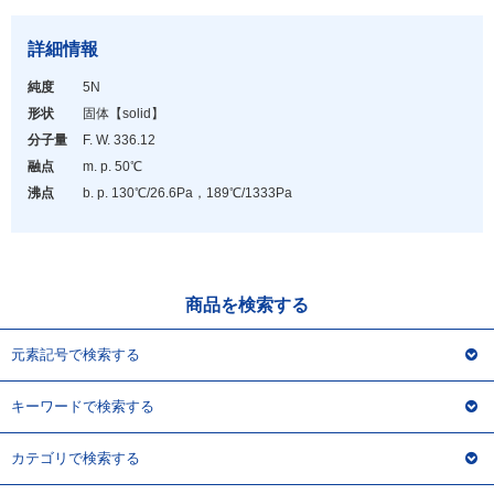
アウトレット
化学教材・オリジナルグッズ
詳細情報
純度
5N
形状
固体
【solid】
分子量
F. W. 336.12
融点
m. p. 50℃
沸点
b. p. 130℃/26.6Pa，189℃/1333Pa
商品を検索する
元素記号で検索する
キーワードで検索する
カテゴリで検索する