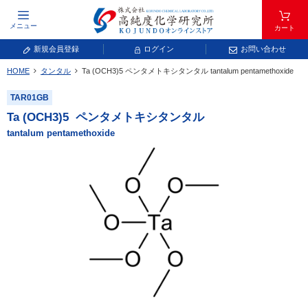
メニュー
カート
新規会員登録
ログイン
お問い合わせ
HOME
タンタル
Ta (OCH
3
)
5
ペンタメトキシタンタル
tantalum pentamethoxide
元素記号で検索する
TAR01GB
元素周期表をタップすると、拡大表示されます。拡大した表から元素記号をタップ
Ta (OCH
3
)
5
ペンタメトキシタンタル
し、一覧へ移動してください。
tantalum pentamethoxide
青色が取り扱い対象元素です。
常温常圧で気体であり、弊社では取り扱いしておりません。
放射性元素または人工元素であり、弊社では取り扱いしておりません。
キーワードで検索する