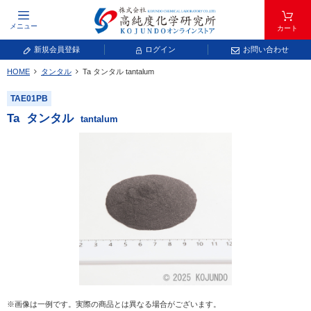
メニュー
カート
新規会員登録
ログイン
お問い合わせ
HOME
タンタル
Ta
タンタル
tantalum
元素記号で検索する
TAE01PB
元素周期表をタップすると、拡大表示されます。拡大した表から元素記号をタップ
Ta
タンタル
tantalum
し、一覧へ移動してください。
青色が取り扱い対象元素です。
常温常圧で気体であり、弊社では取り扱いしておりません。
放射性元素または人工元素であり、弊社では取り扱いしておりません。
※画像は一例です。実際の商品とは異なる場合がございます。
キーワードで検索する