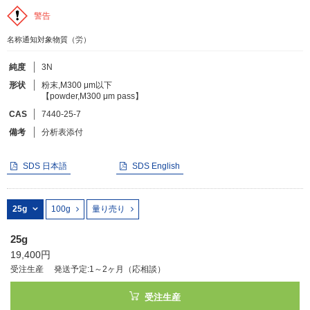
警告
フリーワードで検索
名称通知対象物質（労）
カタログコードで検索
純度
3N
化学式で検索
形状
粉末,M300 μm以下
【powder,M300 μm pass】
和名・英名で検索
CAS
7440-25-7
CAS番号で検索
備考
分析表添付
SDS 日本語
SDS English
カテゴリで検索する
25g
100g
量り売り
商品分類
25g
19,400円
化合物
受注生産
発送予定:1～2ヶ月（応相談）
形状詳細
受注生産