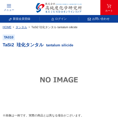
メニュー
カート
新規会員登録
ログイン
お問い合わせ
HOME
タンタル
TaSi
2
珪化タンタル
tantalum silicide
元素記号で検索する
TA010
元素周期表をタップすると、拡大表示されます。拡大した表から元素記号をタップ
TaSi
2
珪化タンタル
tantalum silicide
し、一覧へ移動してください。
青色が取り扱い対象元素です。
常温常圧で気体であり、弊社では取り扱いしておりません。
放射性元素または人工元素であり、弊社では取り扱いしておりません。
※画像は一例です。実際の商品とは異なる場合がございます。
キーワードで検索する