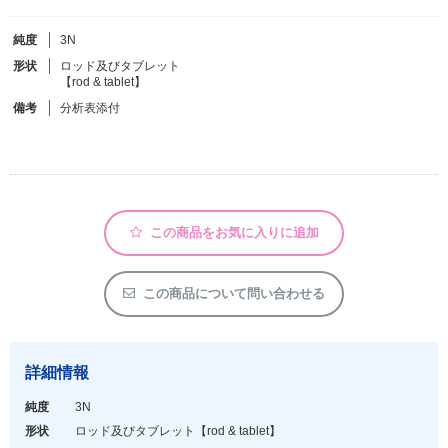
純度
3N
フリーワードで検索
形状
ロッド及びタブレット
【rod & tablet】
カタログコードで検索
備考
分析表添付
化学式で検索
和名・英名で検索
CAS番号で検索
この商品をお気に入りに追加
この商品について問い合わせる
カテゴリで検索する
商品分類
詳細情報
化合物
純度
3N
形状詳細
形状
ロッド及びタブレット
【rod & tablet】