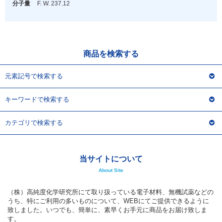
アウトレット
分子量
F. W. 237.12
化学教材・オリジナルグッズ
商品を検索する
元素記号で検索する
キーワードで検索する
カテゴリで検索する
当サイトについて
About Site
（株）高純度化学研究所にて取り扱っている電子材料、無機試薬などの
うち、特にご利用の多いものについて、WEBにてご提供できるように
致しました。いつでも、簡単に、素早くお手元に商品をお届け致しま
す。