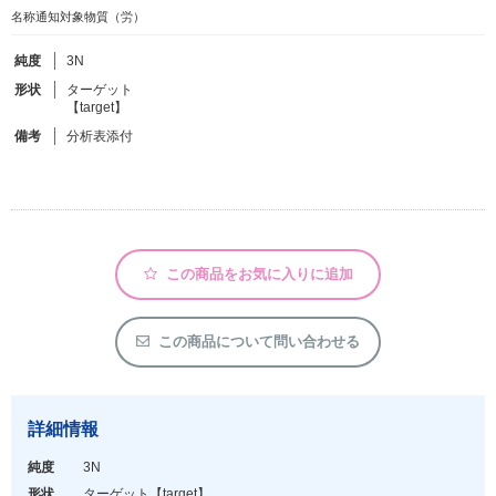
名称通知対象物質（労）
フリーワードで検索
純度
3N
形状
ターゲット
カタログコードで検索
【target】
化学式で検索
備考
分析表添付
和名・英名で検索
CAS番号で検索
この商品をお気に入りに追加
カテゴリで検索する
この商品について問い合わせる
商品分類
化合物
詳細情報
形状詳細
純度
3N
形状
ターゲット
【target】