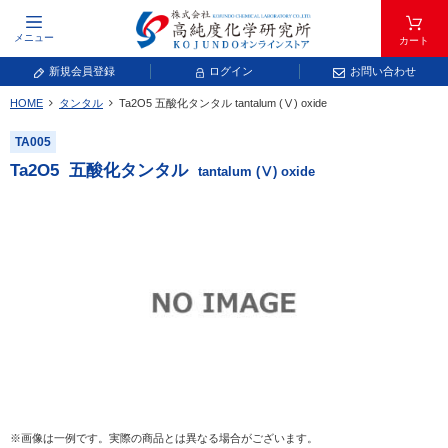
メニュー
カート
新規会員登録
ログイン
お問い合わせ
HOME
タンタル
Ta
2
O
5
五酸化タンタル
tantalum (Ⅴ) oxide
元素記号で検索する
TA005
元素周期表をタップすると、拡大表示されます。拡大した表から元素記号をタップ
Ta
2
O
5
五酸化タンタル
tantalum (Ⅴ) oxide
し、一覧へ移動してください。
青色が取り扱い対象元素です。
常温常圧で気体であり、弊社では取り扱いしておりません。
放射性元素または人工元素であり、弊社では取り扱いしておりません。
※画像は一例です。実際の商品とは異なる場合がございます。
キーワードで検索する