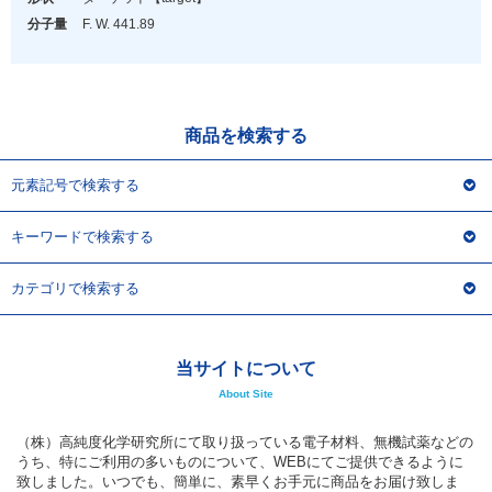
アウトレット
分子量
F. W. 441.89
化学教材・オリジナルグッズ
商品を検索する
元素記号で検索する
キーワードで検索する
カテゴリで検索する
当サイトについて
About Site
（株）高純度化学研究所にて取り扱っている電子材料、無機試薬などの
うち、特にご利用の多いものについて、WEBにてご提供できるように
致しました。いつでも、簡単に、素早くお手元に商品をお届け致しま