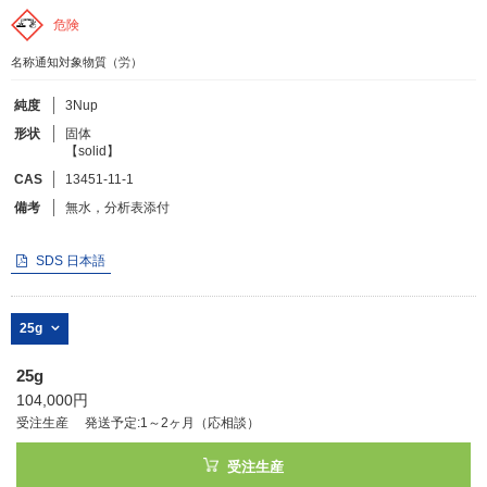
危険
フリーワードで検索
名称通知対象物質（労）
カタログコードで検索
純度
3Nup
化学式で検索
形状
固体
【solid】
和名・英名で検索
CAS
13451-11-1
CAS番号で検索
備考
無水，分析表添付
SDS 日本語
カテゴリで検索する
25g
商品分類
25g
104,000円
化合物
受注生産
発送予定:1～2ヶ月（応相談）
形状詳細
受注生産