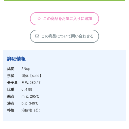
アウトレット
化学教材・オリジナルグッズ
この商品をお気に入りに追加
この商品について問い合わせる
詳細情報
純度
3Nup
形状
固体
【solid】
分子量
F. W. 580.47
比重
d. 4.99
融点
m. p. 265℃
沸点
b. p. 349℃
特性
溶解性（分）