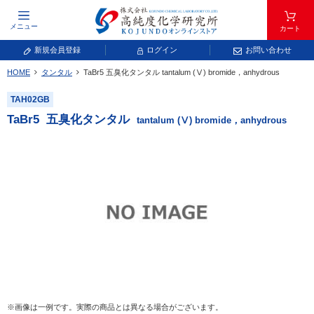
メニュー
カート
新規会員登録
ログイン
お問い合わせ
HOME
タンタル
TaBr
5
五臭化タンタル
tantalum (Ⅴ) bromide，anhydrous
元素記号で検索する
TAH02GB
元素周期表をタップすると、拡大表示されます。拡大した表から元素記号をタップ
TaBr
5
五臭化タンタル
tantalum (Ⅴ) bromide，anhydrous
し、一覧へ移動してください。
青色が取り扱い対象元素です。
常温常圧で気体であり、弊社では取り扱いしておりません。
放射性元素または人工元素であり、弊社では取り扱いしておりません。
※画像は一例です。実際の商品とは異なる場合がございます。
キーワードで検索する