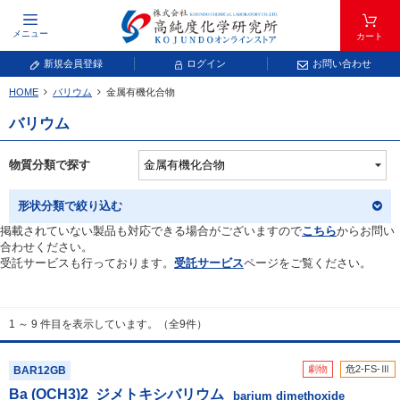
メニュー
カート
新規会員登録
ログイン
お問い合わせ
HOME
バリウム
金属有機化合物
元素記号で検索する
バリウム
元素周期表をタップすると、拡大表示されます。拡大した表から元素記号をタップ
し、一覧へ移動してください。
物質分類で探す
青色が取り扱い対象元素です。
形状分類で絞り込む
掲載されていない製品も対応できる場合がございますので
こちら
からお問い
合わせください。
受託サービスも行っております。
受託サービス
ページをご覧ください。
1 ～ 9 件目を表示しています。（全9件）
常温常圧で気体であり、弊社では取り扱いしておりません。
放射性元素または人工元素であり、弊社では取り扱いしておりません。
劇物
危2-FS-Ⅲ
BAR12GB
Ba (OCH
3
)
2
ジメトキシバリウム
キーワードで検索する
barium dimethoxide