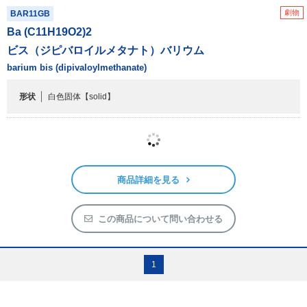
劇物
BAR11GB
Ba (C
11
H
19
O
2
)
2
ビス（ジピバロイルメタナト）バリウム
barium bis (dipivaloylmethanate)
形状
白色固体
【solid】
商品詳細を見る
この商品について問い合わせる
1