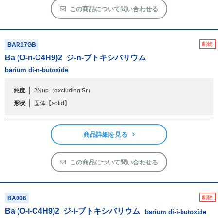
この商品について問い合わせる
劇物
BAR17GB
Ba (O-n-C
4
H
9
)
2
ジ-n-ブトキシバリウム
barium di-n-butoxide
純度
2Nup（excluding Sr）
形状
固体
【solid】
商品詳細を見る
この商品について問い合わせる
劇物
BA006
Ba (O-i-C
4
H
9
)
2
ジ-i-ブトキシバリウム
barium di-i-butoxide