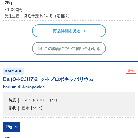
アウトレット
25g
41,000円
化学教材・オリジナルグッズ
受注生産
発送予定:約2ヶ月（応相談）
商品詳細を見る
この商品について問い合わせる
劇物
BAR14GB
Ba (O-i-C
3
H
7
)
2
ジ-i-プロポキシバリウム
barium di-i-propoxide
純度
2Nup（excluding Sr）
形状
固体
【solid】
25g