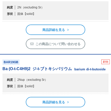
純度
2N（excluding Sr）
形状
固体
【solid】
商品詳細を見る
この商品について問い合わせる
劇物
BAR19GB
Ba (O-t-C
4
H
9
)
2
ジ-t-ブトキシバリウム
barium di-t-butoxide
純度
2Nup（excluding Sr）
形状
固体
【solid】
商品詳細を見る