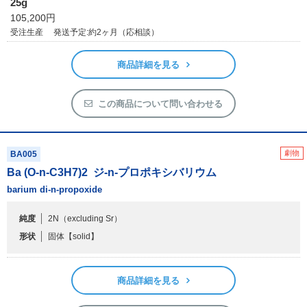
25g
105,200円
受注生産
発送予定:約2ヶ月（応相談）
商品詳細を見る
この商品について問い合わせる
劇物
BA005
Ba (O-n-C
3
H
7
)
2
ジ-n-プロポキシバリウム
barium di-n-propoxide
純度
2N（excluding Sr）
形状
固体
【solid】
商品詳細を見る