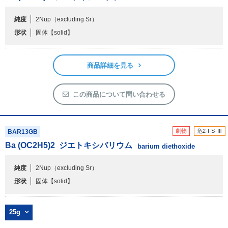
純度
2Nup（excluding Sr）
フリーワードで検索
形状
固体
【solid】
カタログコードで検索
化学式で検索
商品詳細を見る
和名・英名で検索
CAS番号で検索
この商品について問い合わせる
劇物
危2-FS-Ⅲ
BAR13GB
Ba (OC
2
H
5
)
2
ジエトキシバリウム
barium diethoxide
カテゴリで検索する
純度
2Nup（excluding Sr）
商品分類
形状
固体
【solid】
化合物
形状詳細
25g