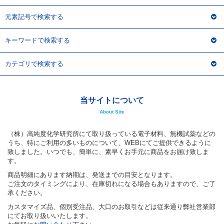
元素記号で検索する
フリーワードで検索
キーワードで検索する
カタログコードで検索
化学式で検索
カテゴリで検索する
和名・英名で検索
CAS番号で検索
当サイトについて
About Site
（株）高純度化学研究所にて取り扱っている電子材料、無機試薬などの
うち、特にご利用の多いものについて、WEBにてご提供できるように
カテゴリで検索する
致しました。いつでも、簡単に、素早くお手元に商品をお届け致しま
す。
商品分類
商品明細にあります納期は、発送までの目安となります。
ご注文のタイミングにより、在庫切れになる場合もありますので、ご了
化合物
承ください。
形状詳細
カスタマイズ品、個別受注品、大口のお取引などは従来通り弊社営業部
にてお取り扱いいたします。