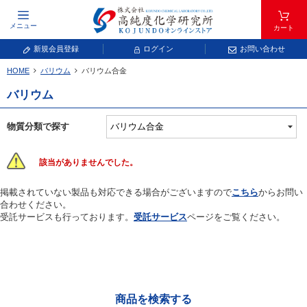
メニュー
カート
新規会員登録
ログイン
お問い合わせ
HOME
バリウム
バリウム合金
元素記号で検索する
バリウム
元素周期表をタップすると、拡大表示されます。拡大した表から元素記号をタップ
し、一覧へ移動してください。
物質分類で探す
青色が取り扱い対象元素です。
該当がありませんでした。
掲載されていない製品も対応できる場合がございますので
こちら
からお問い
合わせください。
受託サービスも行っております。
受託サービス
ページをご覧ください。
常温常圧で気体であり、弊社では取り扱いしておりません。
放射性元素または人工元素であり、弊社では取り扱いしておりません。
商品を検索する
キーワードで検索する