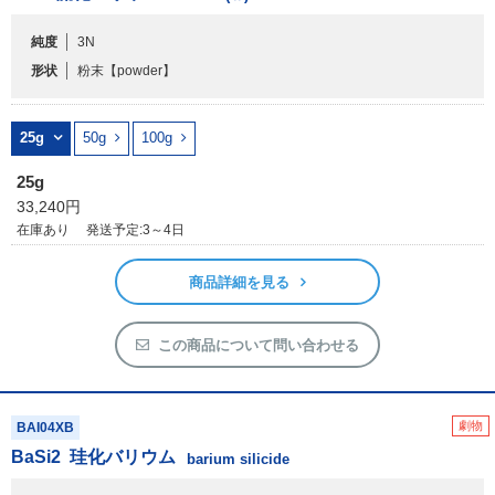
純度
3N
フリーワードで検索
形状
粉末
【powder】
カタログコードで検索
化学式で検索
25g
50g
100g
和名・英名で検索
25g
CAS番号で検索
33,240円
在庫あり
発送予定:3～4日
商品詳細を見る
カテゴリで検索する
この商品について問い合わせる
商品分類
化合物
劇物
BAI04XB
BaSi
2
珪化バリウム
形状詳細
barium silicide