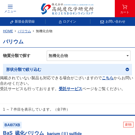
メニュー
カート
新規会員登録
ログイン
お問い合わせ
HOME
バリウム
無機化合物
元素記号で検索する
バリウム
元素周期表をタップすると、拡大表示されます。拡大した表から元素記号をタップ
し、一覧へ移動してください。
物質分類で探す
青色が取り扱い対象元素です。
形状分類で絞り込む
掲載されていない製品も対応できる場合がございますので
こちら
からお問い
合わせください。
受託サービスも行っております。
受託サービス
ページをご覧ください。
1 ～ 7 件目を表示しています。（全7件）
常温常圧で気体であり、弊社では取り扱いしておりません。
放射性元素または人工元素であり、弊社では取り扱いしておりません。
劇物
BAI07XB
BaS
硫化バリウム
キーワードで検索する
barium (Ⅱ) sulfide