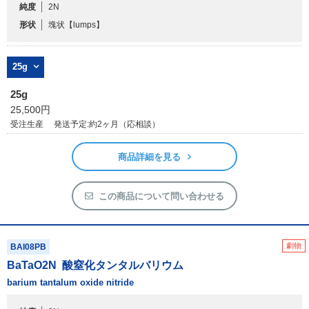
アウトレット
純度
2N
形状
塊状
【lumps】
化学教材・オリジナルグッズ
25g
25g
25,500円
受注生産
発送予定:約2ヶ月（応相談）
商品詳細を見る
この商品について問い合わせる
劇物
BAI08PB
BaTaO
2
N
酸窒化タンタルバリウム
barium tantalum oxide nitride