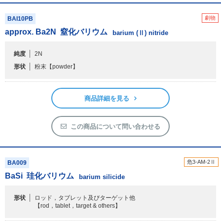
劇物
BAI10PB
approx. Ba
2
N
窒化バリウム
barium (Ⅱ) nitride
純度
2N
形状
粉末
【powder】
商品詳細を見る
この商品について問い合わせる
危3-AM-2Ⅱ
BA009
BaSi
珪化バリウム
barium silicide
形状
ロッド，タブレット及びターゲット他
【rod，tablet，target & others】