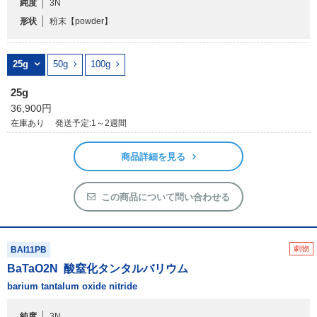
純度
3N
形状
粉末
【powder】
25g
50g
100g
25g
36,900円
在庫あり
発送予定:1～2週間
商品詳細を見る
この商品について問い合わせる
劇物
BAI11PB
BaTaO
2
N
酸窒化タンタルバリウム
barium tantalum oxide nitride
純度
3N