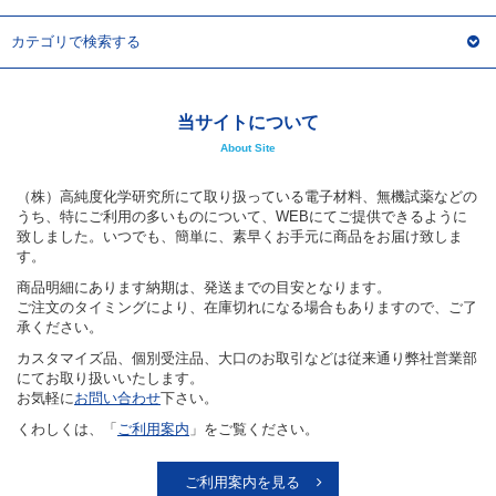
アウトレット
カテゴリで検索する
化学教材・オリジナルグッズ
当サイトについて
About Site
（株）高純度化学研究所にて取り扱っている電子材料、無機試薬などの
うち、特にご利用の多いものについて、WEBにてご提供できるように
致しました。いつでも、簡単に、素早くお手元に商品をお届け致しま
す。
商品明細にあります納期は、発送までの目安となります。
ご注文のタイミングにより、在庫切れになる場合もありますので、ご了
承ください。
カスタマイズ品、個別受注品、大口のお取引などは従来通り弊社営業部
にてお取り扱いいたします。
お気軽に
お問い合わせ
下さい。
くわしくは、「
ご利用案内
」をご覧ください。
ご利用案内を見る