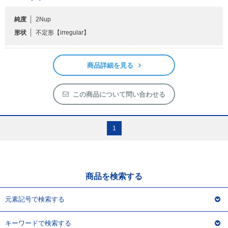
純度
2Nup
フリーワードで検索
形状
不定形
【irregular】
カタログコードで検索
化学式で検索
商品詳細を見る
和名・英名で検索
CAS番号で検索
この商品について問い合わせる
1
カテゴリで検索する
商品分類
商品を検索する
化合物
元素記号で検索する
形状詳細
キーワードで検索する