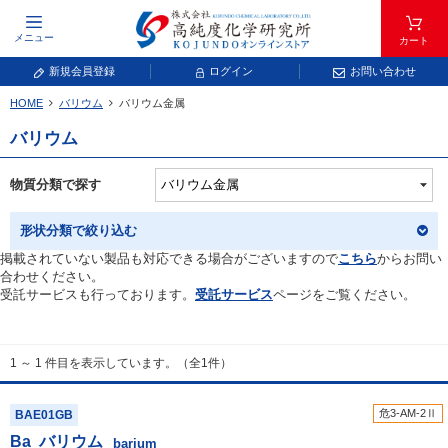
メニュー
カート
新規会員登録
ログイン
お問い合わせ
HOME
バリウム
バリウム金属
元素記号で検索する
バリウム
元素周期表をタップすると、拡大表示されます。拡大した表から元素記号をタップ
し、一覧へ移動してください。
物質分類で探す
青色が取り扱い対象元素です。
形状分類で絞り込む
掲載されていない製品も対応できる場合がございますので
こちら
からお問い
合わせください。
受託サービスも行っております。
受託サービス
ページをご覧ください。
1 ～ 1 件目を表示しています。（全1件）
常温常圧で気体であり、弊社では取り扱いしておりません。
放射性元素または人工元素であり、弊社では取り扱いしておりません。
危3-AM-2Ⅱ
BAE01GB
Ba
バリウム
キーワードで検索する
barium