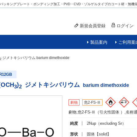
バッキングプレート・ボンディング加工・PVD・CVD・ゾルゲルタイプのコート材・無機
新規会員登録
ログイン
製品案内
ご利用案
ジメトキシバリウム
barium dimethoxide
2
R12GB
(OCH
)
ジメトキシバリウム
barium dimethoxide
3
2
劇物
危2-FS-Ⅲ
劇物,危2-FS-Ⅲ（引火性固体 ）,名
純度
2Nup（excluding Sr）
形状
固体
【solid】