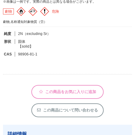
※画像は一例です。実際の商品とは異なる場合がございます。
危険
劇物
フリーワードで検索
劇物,名称通知対象物質（労）
カタログコードで検索
純度
2N（excluding Sr）
化学式で検索
形状
固体
和名・英名で検索
【solid】
CAS
98906-81-1
CAS番号で検索
カテゴリで検索する
この商品をお気に入りに追加
商品分類
この商品について問い合わせる
化合物
形状詳細
詳細情報