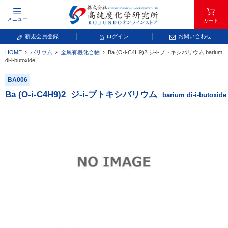
メニュー
カート
新規会員登録
ログイン
お問い合わせ
HOME
バリウム
金属有機化合物
Ba (O-i-C
4
H
9
)
2
ジ-i-ブトキシバリウム
barium
元素記号で検索する
di-i-butoxide
BA006
元素周期表をタップすると、拡大表示されます。拡大した表から元素記号をタップ
し、一覧へ移動してください。
Ba (O-i-C
4
H
9
)
2
ジ-i-ブトキシバリウム
barium di-i-butoxide
青色が取り扱い対象元素です。
常温常圧で気体であり、弊社では取り扱いしておりません。
放射性元素または人工元素であり、弊社では取り扱いしておりません。
キーワードで検索する