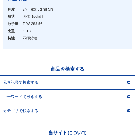
アウトレット
純度
2N（excluding Sr）
化学教材・オリジナルグッズ
形状
固体
【solid】
分子量
F. W. 283.56
比重
d. 1＜
特性
不揮発性
商品を検索する
元素記号で検索する
キーワードで検索する
カテゴリで検索する
当サイトについて