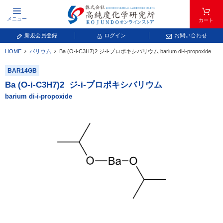
メニュー
カート
新規会員登録
ログイン
お問い合わせ
HOME
バリウム
Ba (O-i-C
3
H
7
)
2
ジ-i-プロポキシバリウム
barium di-i-propoxide
元素記号で検索する
BAR14GB
元素周期表をタップすると、拡大表示されます。拡大した表から元素記号をタップ
Ba (O-i-C
3
H
7
)
2
ジ-i-プロポキシバリウム
し、一覧へ移動してください。
barium di-i-propoxide
青色が取り扱い対象元素です。
常温常圧で気体であり、弊社では取り扱いしておりません。
放射性元素または人工元素であり、弊社では取り扱いしておりません。
キーワードで検索する