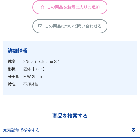
アウトレット
この商品をお気に入りに追加
化学教材・オリジナルグッズ
この商品について問い合わせる
詳細情報
純度
2Nup（excluding Sr）
形状
固体
【solid】
分子量
F. W. 255.5
特性
不揮発性
商品を検索する
元素記号で検索する