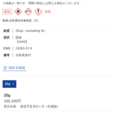
※画像は一例です。実際の商品とは異なる場合がございます。
危険
劇物
フリーワードで検索
劇物,名称通知対象物質（労）
カタログコードで検索
化学式で検索
純度
2Nup（excluding Sr）
形状
固体
和名・英名で検索
【solid】
CAS番号で検索
CAS
24363-37-9
備考
分析表添付
SDS 日本語
カテゴリで検索する
25g
商品分類
25g
化合物
105,200円
受注生産
発送予定:約2ヶ月（応相談）
形状詳細