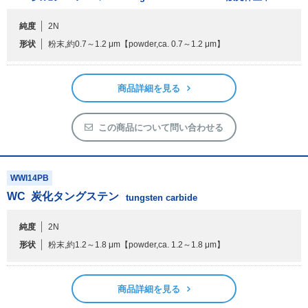
純度
2N
フリーワードで検索
形状
粉末,約0.7～1.2 μm
【powder,ca. 0.7～1.2 μm】
カタログコードで検索
化学式で検索
商品詳細を見る
和名・英名で検索
CAS番号で検索
この商品について問い合わせる
WWI14PB
WC
炭化タングステン
tungsten carbide
カテゴリで検索する
純度
2N
商品分類
形状
粉末,約1.2～1.8 μm
【powder,ca. 1.2～1.8 μm】
化合物
形状詳細
商品詳細を見る