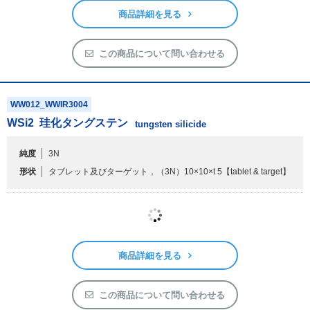
純度
3N
形状
タブレット及びターゲット，（3N）5×5×t 5
【tablet & target】
商品詳細を見る
この商品について問い合わせる
WW012_WWIR3004
WSi
2
珪化タングステン
tungsten silicide
純度
3N
形状
タブレット及びターゲット，（3N）10×10×t 5
【tablet & target】