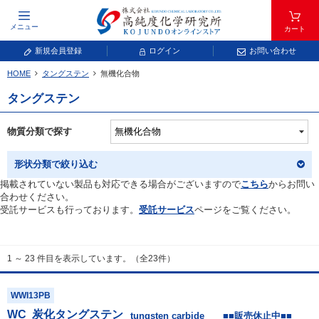
メニュー
カート
新規会員登録
ログイン
お問い合わせ
HOME
タングステン
無機化合物
元素記号で検索する
タングステン
元素周期表をタップすると、拡大表示されます。拡大した表から元素記号をタップ
し、一覧へ移動してください。
物質分類で探す
青色が取り扱い対象元素です。
形状分類で絞り込む
掲載されていない製品も対応できる場合がございますので
こちら
からお問い
合わせください。
受託サービスも行っております。
受託サービス
ページをご覧ください。
1 ～ 23 件目を表示しています。（全23件）
常温常圧で気体であり、弊社では取り扱いしておりません。
放射性元素または人工元素であり、弊社では取り扱いしておりません。
WWI13PB
WC
炭化タングステン
キーワードで検索する
tungsten carbide ■■販売休止中■■