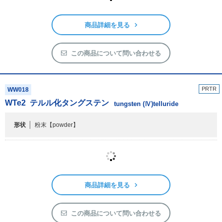
H
2
WO
4
タングステン酸
tungstic acid
純度
2N
商品詳細を見る
この商品について問い合わせる
PRTR
WW018
WTe
2
テルル化タングステン
tungsten (Ⅳ)telluride
形状
粉末
【powder】