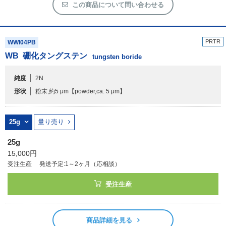
この商品について問い合わせる
PRTR
WWI04PB
WB
硼化タングステン
tungsten boride
純度
2N
形状
粉末,約5 μm
【powder,ca. 5 μm】
25g
量り売り
25g
15,000円
受注生産
発送予定:1～2ヶ月（応相談）
受注生産
商品詳細を見る