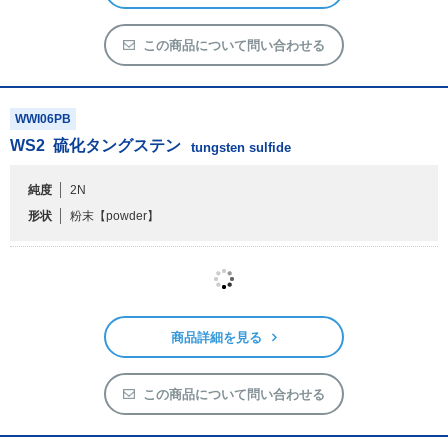
この商品について問い合わせる
WWI06PB
WS
2
硫化タングステン
tungsten sulfide
純度
2N
形状
粉末
【powder】
100g
500g
量り売り
100g
10,800円
在庫あり
発送予定:2～3日
カートに入れる