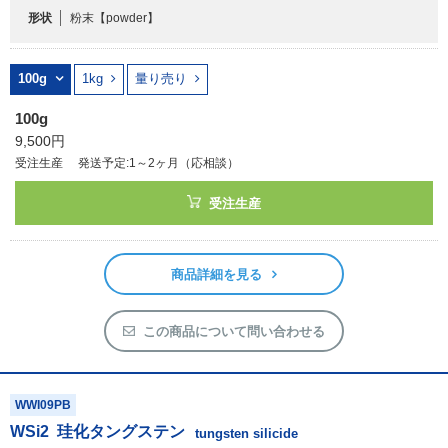
WWI08PB
WSi
2
珪化タングステン
tungsten silicide
純度
2Nup
形状
粉末
【powder】
100g
1kg
量り売り
100g
9,500円
受注生産
発送予定:1～2ヶ月（応相談）
受注生産
商品詳細を見る