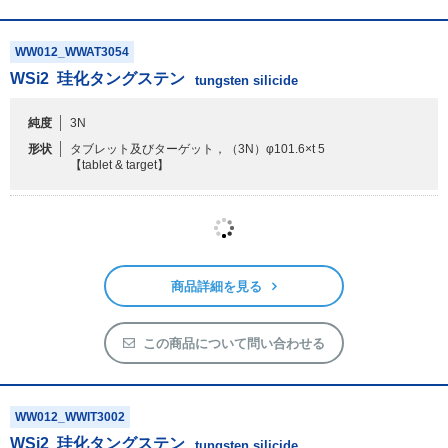
商品詳細を見る
この商品について問い合わせる
WW012_WWAT3054
WSi
2
珪化タングステン
tungsten silicide
純度
3N
形状
タブレット及びターゲット，（3N）φ101.6×t 5
【tablet & target】
商品詳細を見る