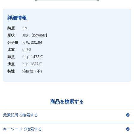
アウトレット
化学教材・オリジナルグッズ
詳細情報
純度
3N
形状
粉末
【powder】
分子量
F. W. 231.84
比重
d. 7.2
融点
m. p. 1473℃
沸点
b. p. 1837℃
特性
溶解性（不）
商品を検索する
元素記号で検索する
キーワードで検索する