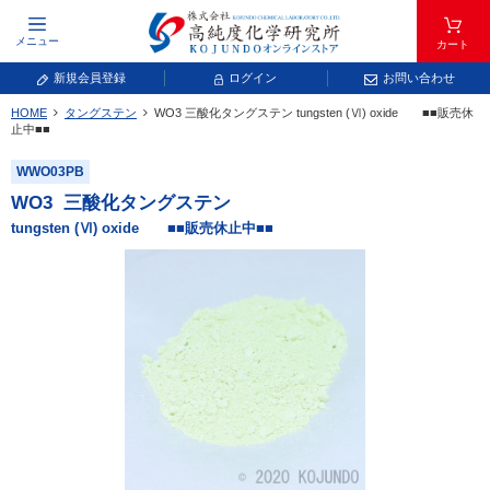
メニュー
カート
新規会員登録
ログイン
お問い合わせ
HOME
タングステン
WO
3
三酸化タングステン
tungsten (Ⅵ) oxide ■■販売休
元素記号で検索する
止中■■
WWO03PB
元素周期表をタップすると、拡大表示されます。拡大した表から元素記号をタップ
し、一覧へ移動してください。
WO
3
三酸化タングステン
青色が取り扱い対象元素です。
tungsten (Ⅵ) oxide ■■販売休止中■■
常温常圧で気体であり、弊社では取り扱いしておりません。
放射性元素または人工元素であり、弊社では取り扱いしておりません。
キーワードで検索する