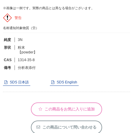
※画像は一例です。実際の商品とは異なる場合がございます。
フリーワードで検索
警告
カタログコードで検索
名称通知対象物質（労）
化学式で検索
純度
3N
和名・英名で検索
形状
粉末
【powder】
CAS番号で検索
CAS
1314-35-8
備考
分析表添付
SDS 日本語
SDS English
カテゴリで検索する
商品分類
この商品をお気に入りに追加
化合物
形状詳細
この商品について問い合わせる