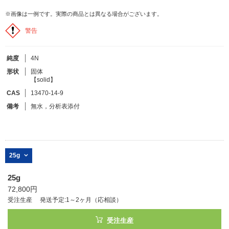
※画像は一例です。実際の商品とは異なる場合がございます。
フリーワードで検索
警告
カタログコードで検索
純度
4N
化学式で検索
形状
固体
和名・英名で検索
【solid】
CAS番号で検索
CAS
13470-14-9
備考
無水，分析表添付
カテゴリで検索する
25g
商品分類
25g
72,800円
化合物
受注生産
発送予定:1～2ヶ月（応相談）
形状詳細
受注生産