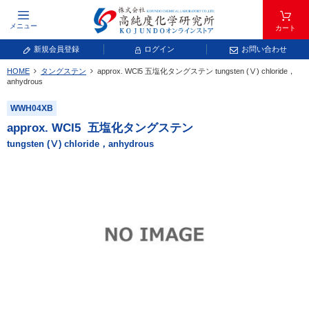
メニュー
カート
新規会員登録
ログイン
お問い合わせ
HOME
タングステン
approx. WCl
5
五塩化タングステン
tungsten (Ⅴ) chloride，
元素記号で検索する
anhydrous
WWH04XB
元素周期表をタップすると、拡大表示されます。拡大した表から元素記号をタップ
し、一覧へ移動してください。
approx. WCl
5
五塩化タングステン
青色が取り扱い対象元素です。
tungsten (Ⅴ) chloride，anhydrous
常温常圧で気体であり、弊社では取り扱いしておりません。
放射性元素または人工元素であり、弊社では取り扱いしておりません。
キーワードで検索する