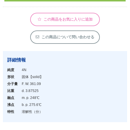
アウトレット
化学教材・オリジナルグッズ
この商品をお気に入りに追加
この商品について問い合わせる
詳細情報
純度
4N
形状
固体
【solid】
分子量
F. W. 361.09
比重
d. 3.875
25
融点
m. p. 248℃
沸点
b. p. 275.6℃
特性
溶解性（分）