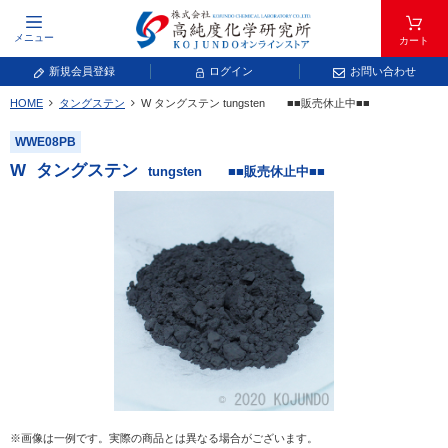
メニュー
カート
新規会員登録
ログイン
お問い合わせ
HOME
タングステン
W
タングステン
tungsten ■■販売休止中■■
元素記号で検索する
WWE08PB
元素周期表をタップすると、拡大表示されます。拡大した表から元素記号をタップ
W
タングステン
tungsten ■■販売休止中■■
し、一覧へ移動してください。
青色が取り扱い対象元素です。
常温常圧で気体であり、弊社では取り扱いしておりません。
放射性元素または人工元素であり、弊社では取り扱いしておりません。
※画像は一例です。実際の商品とは異なる場合がございます。
キーワードで検索する