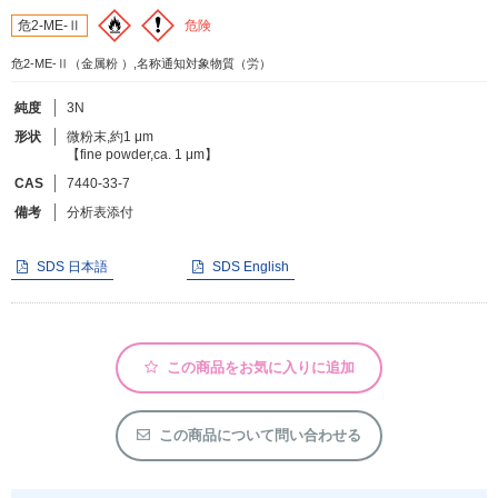
危険
危2-ME-Ⅱ
フリーワードで検索
危2-ME-Ⅱ（金属粉 ）,名称通知対象物質（労）
カタログコードで検索
純度
3N
化学式で検索
形状
微粉末,約1 μm
【fine powder,ca. 1 μm】
和名・英名で検索
CAS
7440-33-7
CAS番号で検索
備考
分析表添付
SDS 日本語
SDS English
カテゴリで検索する
この商品をお気に入りに追加
商品分類
化合物
この商品について問い合わせる
形状詳細