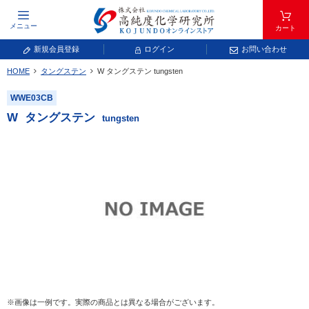
メニュー
カート
新規会員登録
ログイン
お問い合わせ
HOME
タングステン
W
タングステン
tungsten
元素記号で検索する
WWE03CB
元素周期表をタップすると、拡大表示されます。拡大した表から元素記号をタップ
W
タングステン
tungsten
し、一覧へ移動してください。
青色が取り扱い対象元素です。
常温常圧で気体であり、弊社では取り扱いしておりません。
放射性元素または人工元素であり、弊社では取り扱いしておりません。
※画像は一例です。実際の商品とは異なる場合がございます。
キーワードで検索する