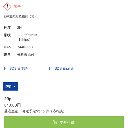
警告
フリーワードで検索
名称通知対象物質（労）
カタログコードで検索
純度
3N
化学式で検索
形状
チップ,5×5×t 1
【chips】
和名・英名で検索
CAS
7440-33-7
CAS番号で検索
備考
分析表添付
SDS 日本語
SDS English
カテゴリで検索する
20p
商品分類
20p
84,000円
化合物
受注生産
発送予定:約2ヶ月（応相談）
形状詳細
受注生産