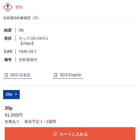
警告
フリーワードで検索
名称通知対象物質（労）
カタログコードで検索
純度
3N
化学式で検索
形状
チップ,10×10×t 1
【chips】
和名・英名で検索
CAS
7440-33-7
CAS番号で検索
備考
分析表添付
SDS 日本語
SDS English
カテゴリで検索する
20p
商品分類
20p
91,000円
化合物
在庫あり
発送予定:1～2週間
形状詳細
カートに入れる