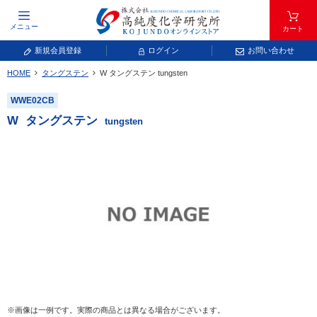
メニュー
カート
新規会員登録
ログイン
お問い合わせ
HOME
タングステン
W
タングステン
tungsten
元素記号で検索する
WWE02CB
元素周期表をタップすると、拡大表示されます。拡大した表から元素記号をタップ
W
タングステン
tungsten
し、一覧へ移動してください。
青色が取り扱い対象元素です。
常温常圧で気体であり、弊社では取り扱いしておりません。
放射性元素または人工元素であり、弊社では取り扱いしておりません。
※画像は一例です。実際の商品とは異なる場合がございます。
キーワードで検索する