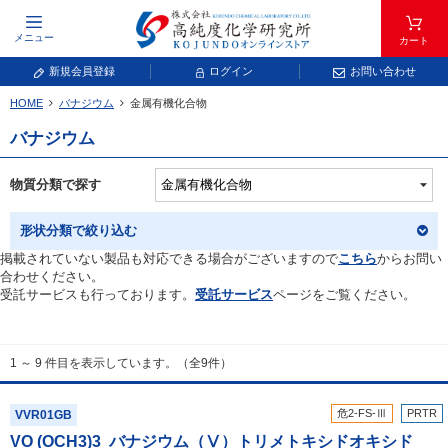
メニュー
カート
新規会員登録
ログイン
お問い合わせ
HOME
バナジウム
金属有機化合物
元素記号で検索する
バナジウム
元素周期表をタップすると、拡大表示されます。拡大した表から元素記号をタップ
し、一覧へ移動してください。
物質分類で探す
青色が取り扱い対象元素です。
形状分類で絞り込む
掲載されていない製品も対応できる場合がございますので
こちら
からお問い
合わせください。
受託サービスも行っております。
受託サービス
ページをご覧ください。
1 ～ 9 件目を表示しています。（全9件）
常温常圧で気体であり、弊社では取り扱いしておりません。
放射性元素または人工元素であり、弊社では取り扱いしておりません。
危2-FS-Ⅲ
PRTR
VVR01GB
VO (OCH
3
)
3
バナジウム（Ⅴ）トリメトキシドオキシド
キーワードで検索する