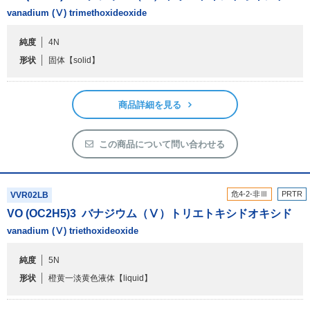
vanadium (Ⅴ) trimethoxideoxide
フリーワードで検索
純度
4N
カタログコードで検索
形状
固体
【solid】
化学式で検索
和名・英名で検索
商品詳細を見る
CAS番号で検索
この商品について問い合わせる
危4-2-非Ⅲ
PRTR
VVR02LB
カテゴリで検索する
VO (OC
2
H
5
)
3
バナジウム（Ⅴ）トリエトキシドオキシド
vanadium (Ⅴ) triethoxideoxide
商品分類
化合物
純度
5N
形状
橙黄一淡黄色液体
【liquid】
形状詳細