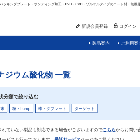
バッキングプレート・ボンディング加工・PVD・CVD・ゾルゲルタイプのコート材・無機
新規会員登録
ログイン
製品案内
ご利用案
ナジウム酸化物
一覧
状分類で絞り込む
粉末
粒・Lump
棒・タブレット
ターゲット
されていない製品も対応できる場合がございますので
こちら
からお問い
サービスも行っております。
受託サービス
ページをご覧ください。