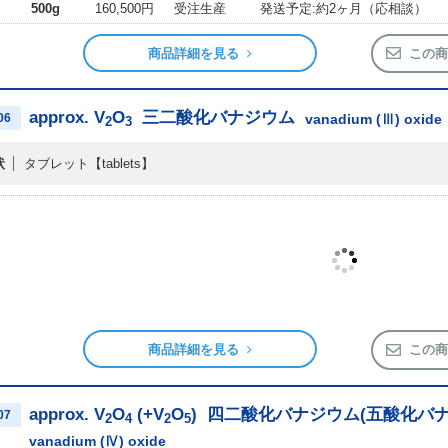
500g
160,500円
受注生産
発送予定:約2ヶ月（応相談）
商品詳細を見る
この商
approx. V
O
三二酸化バナジウム
06
vanadium (Ⅲ) oxide
2
3
状
タブレット
【tablets】
商品詳細を見る
この商
approx. V
O
(+V
O
)
四二酸化バナジウム(五酸化バナ
07
2
4
2
5
vanadium (Ⅳ) oxide