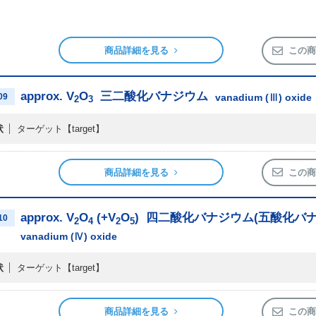
商品詳細を見る
この商
approx. V
O
三二酸化バナジウム
09
vanadium (Ⅲ) oxide
2
3
状
ターゲット
【target】
商品詳細を見る
この商
approx. V
O
(+V
O
)
四二酸化バナジウム(五酸化バナ
10
2
4
2
5
vanadium (Ⅳ) oxide
状
ターゲット
【target】
商品詳細を見る
この商