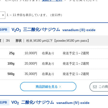
1 ～ 11 件目を表示しています。（全11件）
V
O
三二酸化バナジウム
10PB
vanadium (Ⅲ) oxide
2
3
度
3N
形状
粉末,M180 μm以下
【powder,M180 μm pass】
25g
10,000円
在庫あり
発送予定:1～2週間
100g
20,000円
在庫あり
発送予定:1～2週間
500g
35,000円
在庫あり
発送予定:1～2週間
商品詳細を見る
この商
VO
二酸化バナジウム
11PB
vanadium (Ⅳ) oxide
2