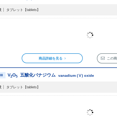
状
タブレット
【tablets】
商品詳細を見る
この商
V
O
五酸化バナジウム
08
vanadium (Ⅴ) oxide
2
5
状
タブレット
【tablets】