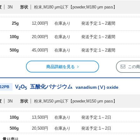
度
3N
形状
粉末,M180 μm以下
【powder,M180 μm pass】
25g
12,000円
在庫あり
発送予定:1～2週間
100g
20,000円
在庫あり
発送予定:1～2週間
500g
45,000円
在庫あり
発送予定:1～2週間
商品詳細を見る
この商
V
O
五酸化バナジウム
12PB
vanadium (Ⅴ) oxide
2
5
度
3N
形状
粉末,M150 μm以下
【powder,M150 μm pass】
100g
13,500円
在庫あり
発送予定:1～2日
500g
20,500円
在庫あり
発送予定:1～2日
量り売り