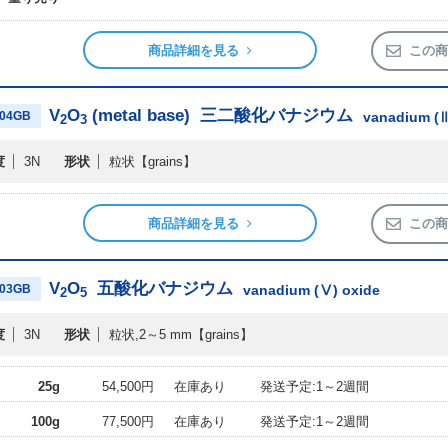
商品詳細を見る
この商
V
O
(metal base)
三二酸化バナジウム
04GB
vanadium (Ⅲ
2
3
度
3N
形状
粒状
【grains】
商品詳細を見る
この商
V
O
五酸化バナジウム
03GB
vanadium (Ⅴ) oxide
2
5
度
3N
形状
粒状,2～5 mm
【grains】
25g
54,500円
在庫あり
発送予定:1～2週間
100g
77,500円
在庫あり
発送予定:1～2週間