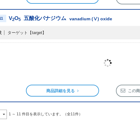
V
O
五酸化バナジウム
11
vanadium (Ⅴ) oxide
2
5
状
ターゲット
【target】
商品詳細を見る
この商
1 ～ 11 件目を表示しています。（全11件）
ンダー
当サ
dar