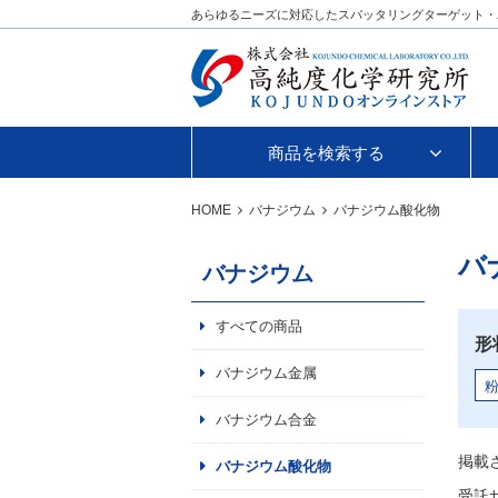
あらゆるニーズに対応したスパッタリングターゲット・
商品を検索する
HOME
バナジウム
バナジウム酸化物
バ
バナジウム
すべての商品
形
バナジウム金属
バナジウム合金
掲載
バナジウム酸化物
受託