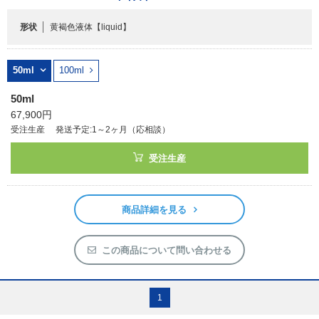
形状
黄褐色液体
【liquid】
フリーワードで検索
カタログコードで検索
50ml
100ml
化学式で検索
50ml
和名・英名で検索
67,900円
CAS番号で検索
受注生産
発送予定:1～2ヶ月（応相談）
受注生産
商品詳細を見る
カテゴリで検索する
商品分類
この商品について問い合わせる
化合物
形状詳細
1