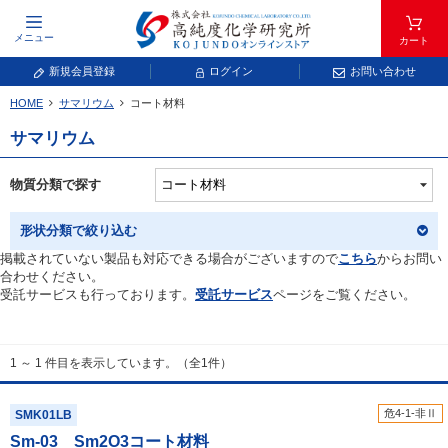
メニュー
カート
新規会員登録
ログイン
お問い合わせ
HOME
サマリウム
コート材料
元素記号で検索する
サマリウム
元素周期表をタップすると、拡大表示されます。拡大した表から元素記号をタップ
し、一覧へ移動してください。
物質分類で探す
青色が取り扱い対象元素です。
形状分類で絞り込む
掲載されていない製品も対応できる場合がございますので
こちら
からお問い
合わせください。
受託サービスも行っております。
受託サービス
ページをご覧ください。
1 ～ 1 件目を表示しています。（全1件）
常温常圧で気体であり、弊社では取り扱いしておりません。
放射性元素または人工元素であり、弊社では取り扱いしておりません。
危4-1-非Ⅱ
SMK01LB
Sm-03 Sm
2
O
3
コート材料
キーワードで検索する