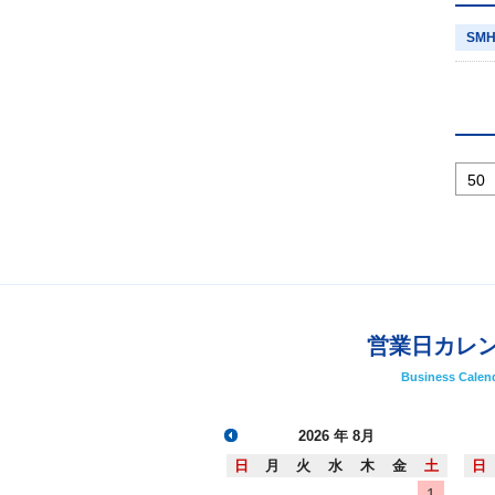
SMH
営業日カレ
Business Calen
2026
年 8月
日
月
火
水
木
金
土
日
1