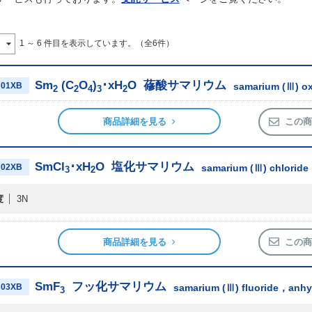
1 ～ 6 件目を表示しています。（全6件）
Sm
(C
O
)
･xH
O
蓚酸サマリウム
01XB
samarium (Ⅲ) o
2
2
4
3
2
商品詳細を見る
この商
SmCl
･xH
O
塩化サマリウム
02XB
samarium (Ⅲ) chlorid
3
2
度
3N
商品詳細を見る
この商
SmF
フッ化サマリウム
03XB
samarium (Ⅲ) fluoride，anh
3