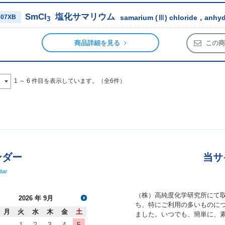
SmCl
塩化サマリウム
07XB
samarium (Ⅲ) chloride，anhy
3
商品詳細を見る
この商
1 ～ 6 件目を表示しています。（全6件）
ンダー
当サ
dar
（株）高純度化学研究所にて
2026
年 9月
ち、特にご利用の多いものにつ
月
火
水
木
金
土
ました。いつでも、簡単に、
1
2
3
4
5