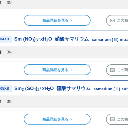
度
3N
商品詳細を見る
この商
Sm (NO
)
･xH
O
硝酸サマリウム
04XB
samarium (Ⅲ) nit
3
3
2
度
3N
商品詳細を見る
この商
Sm
(SO
)
･xH
O
硫酸サマリウム
05XB
samarium (Ⅲ) su
2
4
3
2
度
3N
商品詳細を見る
この商