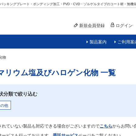
バッキングプレート・ボンディング加工・PVD・CVD・ゾルゲルタイプのコート材・無機
新規会員登録
ログイン
製品案内
ご利用案
化物
マリウム塩及びハロゲン化物
一覧
状分類で絞り込む
その他
されていない製品も対応できる場合がございますので
こちら
からお問い
サービスも行っております。
受託サービス
ページをご覧ください。