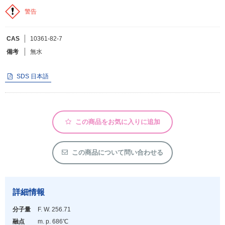
警告
フリーワードで検索
CAS
10361-82-7
カタログコードで検索
備考
無水
化学式で検索
和名・英名で検索
SDS 日本語
CAS番号で検索
この商品をお気に入りに追加
カテゴリで検索する
この商品について問い合わせる
商品分類
化合物
詳細情報
形状詳細
分子量
F. W. 256.71
融点
m. p. 686℃