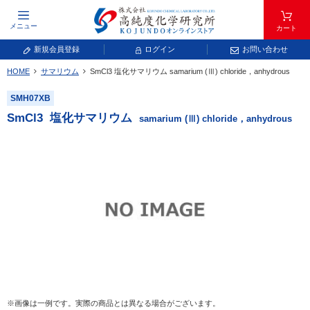
メニュー
カート
新規会員登録
ログイン
お問い合わせ
HOME
サマリウム
SmCl
3
塩化サマリウム
samarium (Ⅲ) chloride，anhydrous
元素記号で検索する
SMH07XB
元素周期表をタップすると、拡大表示されます。拡大した表から元素記号をタップ
SmCl
3
塩化サマリウム
samarium (Ⅲ) chloride，anhydrous
し、一覧へ移動してください。
青色が取り扱い対象元素です。
常温常圧で気体であり、弊社では取り扱いしておりません。
放射性元素または人工元素であり、弊社では取り扱いしておりません。
※画像は一例です。実際の商品とは異なる場合がございます。
キーワードで検索する