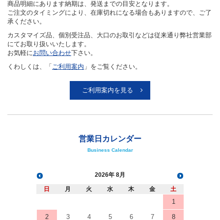
商品明細にあります納期は、発送までの目安となります。
ご注文のタイミングにより、在庫切れになる場合もありますので、ご了
承ください。
カスタマイズ品、個別受注品、大口のお取引などは従来通り弊社営業部
にてお取り扱いいたします。
お気軽に
お問い合わせ
下さい。
くわしくは、「
ご利用案内
」をご覧ください。
ご利用案内を見る
営業日カレンダー
Business Calendar
2026
8月
日
月
火
水
木
金
土
1
2
3
4
5
6
7
8