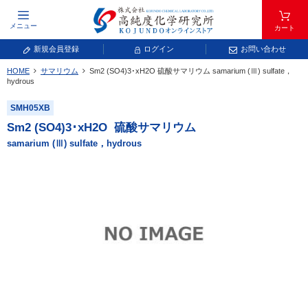
メニュー
カート
新規会員登録
ログイン
お問い合わせ
HOME
サマリウム
Sm
2
(SO
4
)
3
･xH
2
O
硫酸サマリウム
samarium (Ⅲ) sulfate，
元素記号で検索する
hydrous
SMH05XB
元素周期表をタップすると、拡大表示されます。拡大した表から元素記号をタップ
し、一覧へ移動してください。
Sm
2
(SO
4
)
3
･xH
2
O
硫酸サマリウム
青色が取り扱い対象元素です。
samarium (Ⅲ) sulfate，hydrous
常温常圧で気体であり、弊社では取り扱いしておりません。
放射性元素または人工元素であり、弊社では取り扱いしておりません。
キーワードで検索する