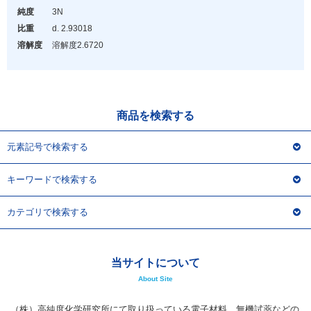
アウトレット
純度
3N
比重
d. 2.930
18
化学教材・オリジナルグッズ
溶解度
溶解度2.67
20
商品を検索する
元素記号で検索する
キーワードで検索する
カテゴリで検索する
当サイトについて
About Site
（株）高純度化学研究所にて取り扱っている電子材料、無機試薬などの