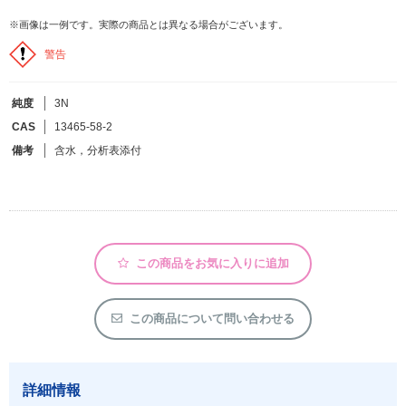
※画像は一例です。実際の商品とは異なる場合がございます。
フリーワードで検索
警告
カタログコードで検索
純度
3N
化学式で検索
CAS
13465-58-2
和名・英名で検索
備考
含水，分析表添付
CAS番号で検索
この商品をお気に入りに追加
カテゴリで検索する
商品分類
この商品について問い合わせる
化合物
形状詳細
詳細情報