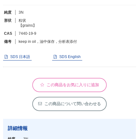
純度
3N
フリーワードで検索
形状
粒状
【grains】
カタログコードで検索
CAS
7440-19-9
化学式で検索
備考
keep in oil，油中保存，分析表添付
和名・英名で検索
CAS番号で検索
SDS 日本語
SDS English
この商品をお気に入りに追加
カテゴリで検索する
商品分類
この商品について問い合わせる
化合物
形状詳細
詳細情報