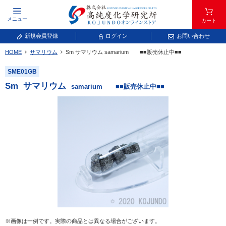
メニュー
カート
新規会員登録
ログイン
お問い合わせ
HOME
サマリウム
Sm
サマリウム
samarium ■■販売休止中■■
元素記号で検索する
SME01GB
元素周期表をタップすると、拡大表示されます。拡大した表から元素記号をタップ
Sm
サマリウム
samarium ■■販売休止中■■
し、一覧へ移動してください。
青色が取り扱い対象元素です。
常温常圧で気体であり、弊社では取り扱いしておりません。
放射性元素または人工元素であり、弊社では取り扱いしておりません。
※画像は一例です。実際の商品とは異なる場合がございます。
キーワードで検索する