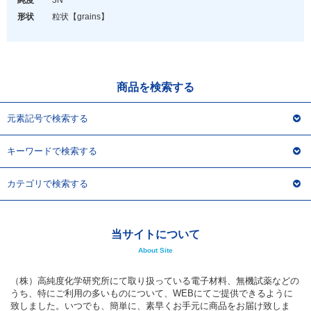
純度
3N
アウトレット
形状
粒状
【grains】
化学教材・オリジナルグッズ
商品を検索する
元素記号で検索する
キーワードで検索する
カテゴリで検索する
当サイトについて
About Site
（株）高純度化学研究所にて取り扱っている電子材料、無機試薬などの
うち、特にご利用の多いものについて、WEBにてご提供できるように
致しました。いつでも、簡単に、素早くお手元に商品をお届け致しま