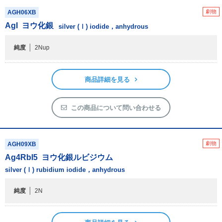
アウトレット
劇物
AGH06XB
化学教材・オリジナルグッズ
AgI
ヨウ化銀
silver (Ⅰ) iodide，anhydrous
純度
2Nup
商品詳細を見る
この商品について問い合わせる
劇物
AGH09XB
Ag
4
RbI
5
ヨウ化銀ルビジウム
silver (Ⅰ) rubidium iodide，anhydrous
純度
2N