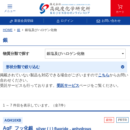
メニュー
カート
新規会員登録
ログイン
お問い合わせ
HOME
銀
銀塩及びハロゲン化物
元素記号で検索する
銀
元素周期表をタップすると、拡大表示されます。拡大した表から元素記号をタップ
し、一覧へ移動してください。
物質分類で探す
青色が取り扱い対象元素です。
形状分類で絞り込む
掲載されていない製品も対応できる場合がございますので
こちら
からお問い
合わせください。
受託サービスも行っております。
受託サービス
ページをご覧ください。
1 ～ 7 件目を表示しています。（全7件）
常温常圧で気体であり、弊社では取り扱いしておりません。
放射性元素または人工元素であり、弊社では取り扱いしておりません。
劇物
PRTR
AGH10XB
AgF
フッ化銀
キーワードで検索する
silver (Ⅰ) fluoride，anhydrous