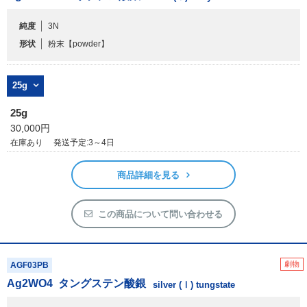
純度
3N
フリーワードで検索
形状
粉末
【powder】
カタログコードで検索
化学式で検索
25g
和名・英名で検索
25g
CAS番号で検索
30,000円
在庫あり
発送予定:3～4日
商品詳細を見る
カテゴリで検索する
この商品について問い合わせる
商品分類
化合物
劇物
AGF03PB
Ag
2
WO
4
タングステン酸銀
形状詳細
silver (Ⅰ) tungstate