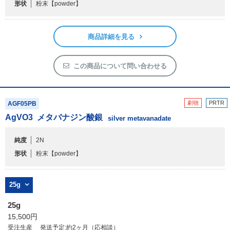
形状
粉末
【powder】
商品詳細を見る
この商品について問い合わせる
劇物
PRTR
AGF05PB
AgVO
3
メタバナジン酸銀
silver metavanadate
純度
2N
形状
粉末
【powder】
25g
25g
15,500円
受注生産
発送予定:約2ヶ月（応相談）