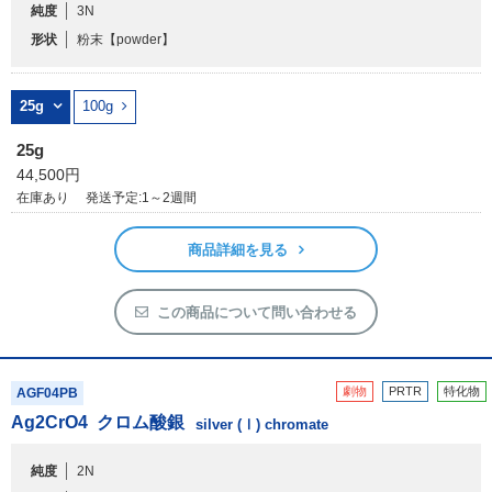
アウトレット
純度
3N
形状
粉末
【powder】
化学教材・オリジナルグッズ
25g
100g
25g
44,500円
在庫あり
発送予定:1～2週間
商品詳細を見る
この商品について問い合わせる
劇物
PRTR
特化物
AGF04PB
Ag
2
CrO
4
クロム酸銀
silver (Ⅰ) chromate
純度
2N