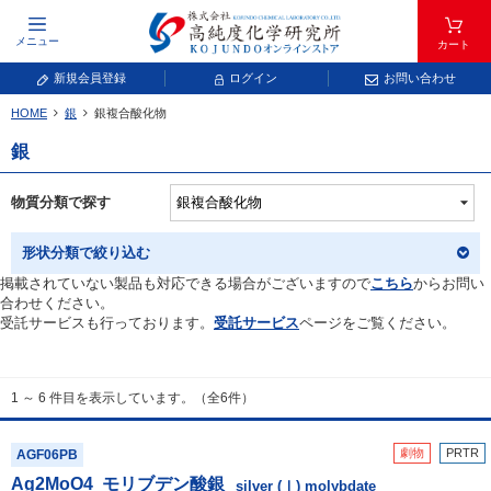
メニュー
カート
新規会員登録
ログイン
お問い合わせ
HOME
銀
銀複合酸化物
元素記号で検索する
銀
元素周期表をタップすると、拡大表示されます。拡大した表から元素記号をタップ
し、一覧へ移動してください。
物質分類で探す
青色が取り扱い対象元素です。
形状分類で絞り込む
掲載されていない製品も対応できる場合がございますので
こちら
からお問い
合わせください。
受託サービスも行っております。
受託サービス
ページをご覧ください。
1 ～ 6 件目を表示しています。（全6件）
常温常圧で気体であり、弊社では取り扱いしておりません。
放射性元素または人工元素であり、弊社では取り扱いしておりません。
劇物
PRTR
AGF06PB
Ag
2
MoO
4
モリブデン酸銀
キーワードで検索する
silver (Ⅰ) molybdate