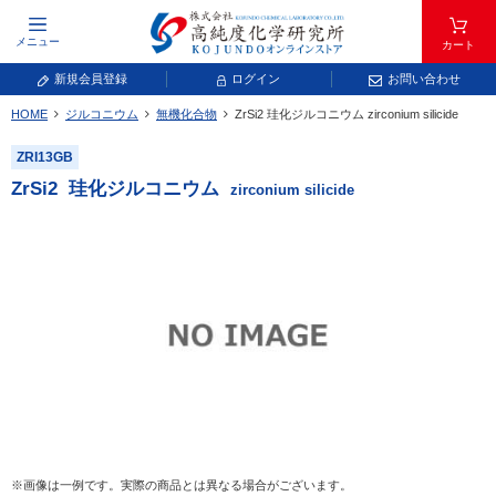
メニュー
カート
新規会員登録
ログイン
お問い合わせ
HOME
ジルコニウム
無機化合物
ZrSi
2
珪化ジルコニウム
zirconium silicide
元素記号で検索する
ZRI13GB
元素周期表をタップすると、拡大表示されます。拡大した表から元素記号をタップ
ZrSi
2
珪化ジルコニウム
zirconium silicide
し、一覧へ移動してください。
青色が取り扱い対象元素です。
常温常圧で気体であり、弊社では取り扱いしておりません。
放射性元素または人工元素であり、弊社では取り扱いしておりません。
※画像は一例です。実際の商品とは異なる場合がございます。
キーワードで検索する