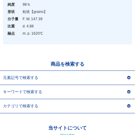
アウトレット
純度
98％
形状
粒状
【grains】
化学教材・オリジナルグッズ
分子量
F. W. 147.39
比重
d. 4.88
融点
m. p. 1620℃
商品を検索する
元素記号で検索する
キーワードで検索する
カテゴリで検索する
当サイトについて
About Site