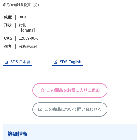
名称通知対象物質（労）
フリーワードで検索
純度
98％
形状
粒状
カタログコードで検索
【grains】
化学式で検索
CAS
12039-90-6
備考
分析表添付
和名・英名で検索
CAS番号で検索
SDS 日本語
SDS English
この商品をお気に入りに追加
カテゴリで検索する
商品分類
この商品について問い合わせる
化合物
形状詳細
詳細情報