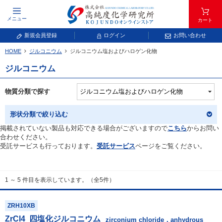
メニュー
カート
新規会員登録
ログイン
お問い合わせ
HOME
ジルコニウム
ジルコニウム塩およびハロゲン化物
元素記号で検索する
ジルコニウム
元素周期表をタップすると、拡大表示されます。拡大した表から元素記号をタップ
し、一覧へ移動してください。
物質分類で探す
青色が取り扱い対象元素です。
形状分類で絞り込む
掲載されていない製品も対応できる場合がございますので
こちら
からお問い
合わせください。
受託サービスも行っております。
受託サービス
ページをご覧ください。
1 ～ 5 件目を表示しています。（全5件）
常温常圧で気体であり、弊社では取り扱いしておりません。
放射性元素または人工元素であり、弊社では取り扱いしておりません。
ZRH10XB
ZrCl
4
四塩化ジルコニウム
キーワードで検索する
zirconium chloride，anhydrous