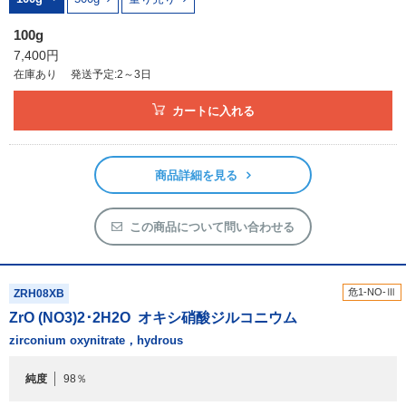
100g
7,400円
在庫あり
発送予定:2～3日
カートに入れる
商品詳細を見る
この商品について問い合わせる
危1-NO-Ⅲ
ZRH08XB
ZrO (NO
3
)
2
･2H
2
O
オキシ硝酸ジルコニウム
zirconium oxynitrate，hydrous
純度
98％