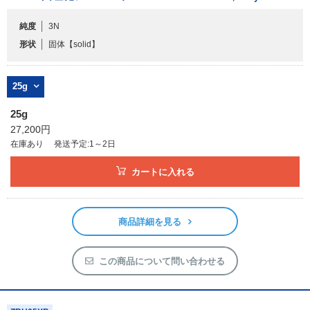
純度
3N
フリーワードで検索
形状
固体
【solid】
カタログコードで検索
化学式で検索
25g
和名・英名で検索
25g
CAS番号で検索
27,200円
在庫あり
発送予定:1～2日
カートに入れる
カテゴリで検索する
商品詳細を見る
商品分類
化合物
この商品について問い合わせる
形状詳細