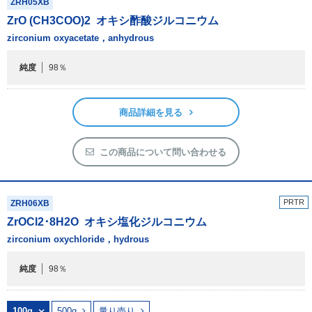
ZRH05XB
アウトレット
ZrO (CH
3
COO)
2
オキシ酢酸ジルコニウム
化学教材・オリジナルグッズ
zirconium oxyacetate，anhydrous
純度
98％
商品詳細を見る
この商品について問い合わせる
PRTR
ZRH06XB
ZrOCl
2
･8H
2
O
オキシ塩化ジルコニウム
zirconium oxychloride，hydrous
純度
98％
100g
500g
量り売り