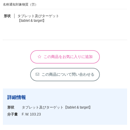
名称通知対象物質（労）
フリーワードで検索
形状
タブレット及びターゲット
【tablet & target】
カタログコードで検索
化学式で検索
和名・英名で検索
CAS番号で検索
この商品をお気に入りに追加
この商品について問い合わせる
カテゴリで検索する
商品分類
詳細情報
形状
タブレット及びターゲット
【tablet & target】
化合物
分子量
F. W. 103.23
形状詳細