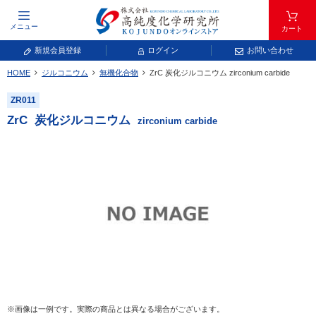
メニュー
カート
新規会員登録
ログイン
お問い合わせ
HOME
ジルコニウム
無機化合物
ZrC
炭化ジルコニウム
zirconium carbide
元素記号で検索する
ZR011
元素周期表をタップすると、拡大表示されます。拡大した表から元素記号をタップ
ZrC
炭化ジルコニウム
zirconium carbide
し、一覧へ移動してください。
青色が取り扱い対象元素です。
常温常圧で気体であり、弊社では取り扱いしておりません。
放射性元素または人工元素であり、弊社では取り扱いしておりません。
※画像は一例です。実際の商品とは異なる場合がございます。
キーワードで検索する