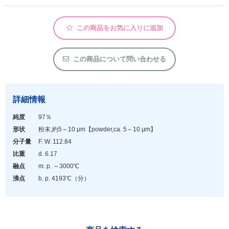
アウトレット
化学教材・オリジナルグッズ
この商品をお気に入りに追加
この商品について問い合わせる
詳細情報
純度
97％
形状
粉末,約5～10 μm
【powder,ca. 5～10 μm】
分子量
F. W. 112.84
比重
d. 6.17
融点
m. p. ～3000℃
沸点
b. p. 4193℃（分）