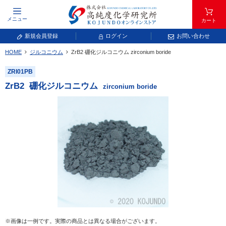
メニュー
カート
新規会員登録
ログイン
お問い合わせ
HOME
ジルコニウム
ZrB
2
硼化ジルコニウム
zirconium boride
元素記号で検索する
ZRI01PB
元素周期表をタップすると、拡大表示されます。拡大した表から元素記号をタップ
ZrB
2
硼化ジルコニウム
zirconium boride
し、一覧へ移動してください。
青色が取り扱い対象元素です。
常温常圧で気体であり、弊社では取り扱いしておりません。
放射性元素または人工元素であり、弊社では取り扱いしておりません。
※画像は一例です。実際の商品とは異なる場合がございます。
キーワードで検索する