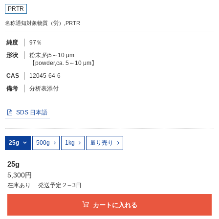
PRTR
名称通知対象物質（労）,PRTR
フリーワードで検索
カタログコードで検索
純度
97％
形状
粉末,約5～10 μm
化学式で検索
【powder,ca. 5～10 μm】
和名・英名で検索
CAS
12045-64-6
備考
分析表添付
CAS番号で検索
SDS 日本語
25g
500g
1kg
量り売り
カテゴリで検索する
商品分類
25g
5,300円
化合物
在庫あり
発送予定:2～3日
形状詳細
カートに入れる