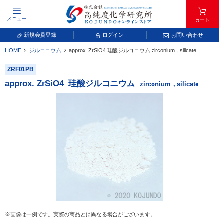
メニュー
カート
新規会員登録
ログイン
お問い合わせ
HOME
ジルコニウム
approx. ZrSiO
4
珪酸ジルコニウム
zirconium，silicate
元素記号で検索する
ZRF01PB
元素周期表をタップすると、拡大表示されます。拡大した表から元素記号をタップ
approx. ZrSiO
4
珪酸ジルコニウム
zirconium，silicate
し、一覧へ移動してください。
青色が取り扱い対象元素です。
常温常圧で気体であり、弊社では取り扱いしておりません。
放射性元素または人工元素であり、弊社では取り扱いしておりません。
※画像は一例です。実際の商品とは異なる場合がございます。
キーワードで検索する