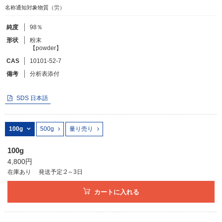
名称通知対象物質（労）
フリーワードで検索
純度
98％
形状
粉末
カタログコードで検索
【powder】
化学式で検索
CAS
10101-52-7
備考
分析表添付
和名・英名で検索
CAS番号で検索
SDS 日本語
100g
500g
量り売り
カテゴリで検索する
100g
4,800円
商品分類
在庫あり
発送予定:2～3日
化合物
カートに入れる
形状詳細