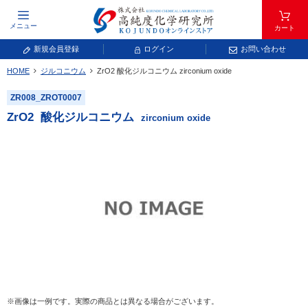
メニュー
カート
新規会員登録
ログイン
お問い合わせ
HOME
ジルコニウム
ZrO
2
酸化ジルコニウム
zirconium oxide
元素記号で検索する
ZR008_ZROT0007
元素周期表をタップすると、拡大表示されます。拡大した表から元素記号をタップ
ZrO
2
酸化ジルコニウム
zirconium oxide
し、一覧へ移動してください。
青色が取り扱い対象元素です。
常温常圧で気体であり、弊社では取り扱いしておりません。
放射性元素または人工元素であり、弊社では取り扱いしておりません。
※画像は一例です。実際の商品とは異なる場合がございます。
キーワードで検索する