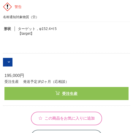
警告
フリーワードで検索
名称通知対象物質（労）
カタログコードで検索
形状
ターゲット，φ152.4×t 5
【target】
化学式で検索
和名・英名で検索
CAS番号で検索
195,000円
受注生産
発送予定:約2ヶ月（応相談）
カテゴリで検索する
受注生産
商品分類
化合物
この商品をお気に入りに追加
形状詳細