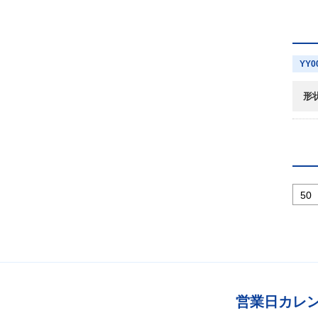
YY0
形
営業日カレ