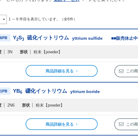
1 ～ 6 件目を表示しています。（全6件）
Y
S
硫化イットリウム
06PB
yttrium sulfide ■■販売休止中
2
3
度
3N
形状
粉末
【powder】
商品詳細を見る
この商
YB
硼化イットリウム
01PB
yttrium boride
6
度
2N6
形状
粉末
【powder】
商品詳細を見る
この商