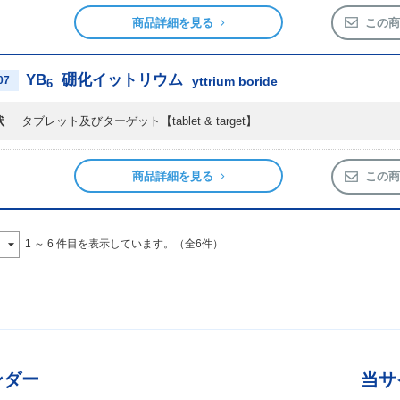
商品詳細を見る
この商
YB
硼化イットリウム
07
yttrium boride
6
状
タブレット及びターゲット
【tablet & target】
商品詳細を見る
この商
1 ～ 6 件目を表示しています。（全6件）
ンダー
当サ