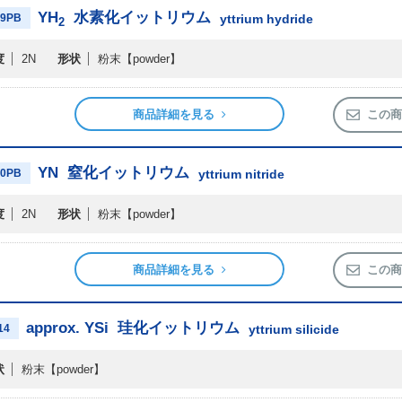
YH
水素化イットリウム
09PB
yttrium hydride
2
度
2N
形状
粉末
【powder】
商品詳細を見る
この商
YN
窒化イットリウム
10PB
yttrium nitride
度
2N
形状
粉末
【powder】
商品詳細を見る
この商
approx. YSi
珪化イットリウム
14
yttrium silicide
状
粉末
【powder】