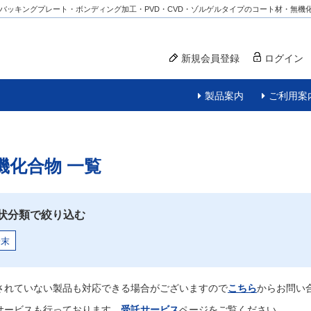
バッキングプレート・ボンディング加工・PVD・CVD・ゾルゲルタイプのコート材・無機
新規会員登録
ログイン
製品案内
ご利用案
機化合物
一覧
状分類で絞り込む
粉末
されていない製品も対応できる場合がございますので
こちら
からお問い
サービスも行っております。
受託サービス
ページをご覧ください。