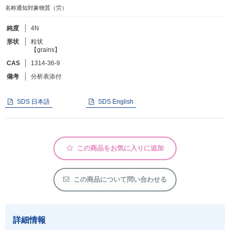
名称通知対象物質（労）
フリーワードで検索
純度
4N
形状
粒状
カタログコードで検索
【grains】
化学式で検索
CAS
1314-36-9
備考
分析表添付
和名・英名で検索
CAS番号で検索
SDS 日本語
SDS English
この商品をお気に入りに追加
カテゴリで検索する
商品分類
この商品について問い合わせる
化合物
形状詳細
詳細情報