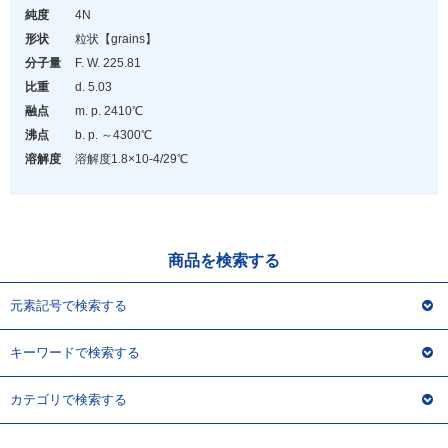
アウトレット
純度
4N
形状
粒状
【grains】
化学教材・オリジナルグッズ
分子量
F. W. 225.81
比重
d. 5.03
融点
m. p. 2410℃
沸点
b. p. ～4300℃
溶解度
溶解度1.8×10
-4
/29℃
商品を検索する
元素記号で検索する
キーワードで検索する
カテゴリで検索する