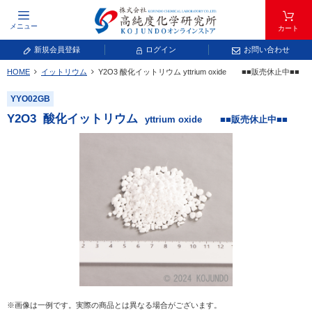
メニュー
カート
新規会員登録
ログイン
お問い合わせ
HOME
イットリウム
Y
2
O
3
酸化イットリウム
yttrium oxide ■■販売休止中■■
元素記号で検索する
YYO02GB
元素周期表をタップすると、拡大表示されます。拡大した表から元素記号をタップ
Y
2
O
3
酸化イットリウム
yttrium oxide ■■販売休止中■■
し、一覧へ移動してください。
青色が取り扱い対象元素です。
常温常圧で気体であり、弊社では取り扱いしておりません。
放射性元素または人工元素であり、弊社では取り扱いしておりません。
※画像は一例です。実際の商品とは異なる場合がございます。
キーワードで検索する